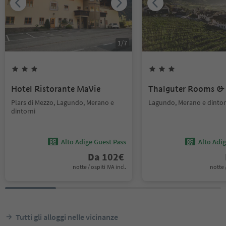
1
/
7
Hotel Ristorante MaVie
Thalguter Rooms & 
Plars di Mezzo, Lagundo, Merano e
Lagundo, Merano e dintor
dintorni
Alto Adige Guest Pass
Alto Adi
Da
102
€
notte / ospiti IVA incl.
notte /
Tutti gli alloggi nelle vicinanze