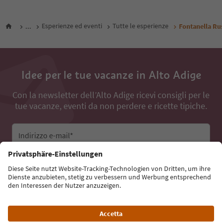
...
Esperienze ed eventi
Tutte le esperienze
Fontanella Ru
Idee per le tue vacanze in Alto Adige
Con la newsletter dell’Alto Adige ricevi consigli per le
tue vacanze, eventi da non perdere e ricette tipiche.
Indirizzo e-mail*
Iscriviti alla newsletter