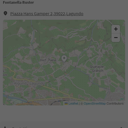
Fontanella Ruster
Piazza Hans Gamper 2,39022,Lagundo
+
−
Leaflet
|
©
OpenStreetMap
Contributors