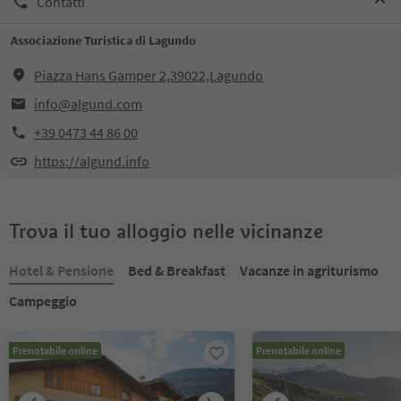
Contatti
Associazione Turistica di Lagundo
Piazza Hans Gamper 2,39022,Lagundo
info@algund.com
+39 0473 44 86 00
https://algund.info
Trova il tuo alloggio nelle vicinanze
Hotel & Pensione
Bed & Breakfast
Vacanze in agriturismo
Campeggio
Prenotabile online
Prenotabile online