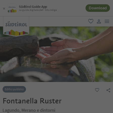
Südtirol Guide App
Download
La guida digitale dell´Alto Adige
men
favoriti
user lin
Edifici pubblici
Fontanella Ruster
Lagundo, Merano e dintorni