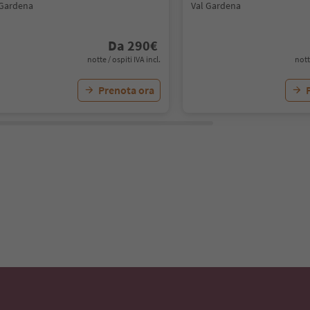
 Gardena
Val Gardena
Da
290
€
notte / ospiti IVA incl.
nott
Prenota ora