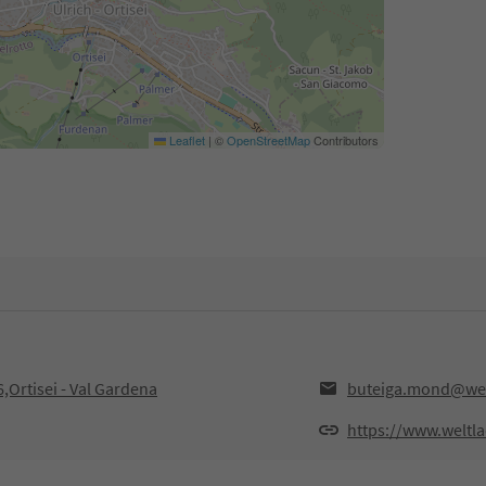
Leaflet
|
©
OpenStreetMap
Contributors
,Ortisei - Val Gardena
buteiga.mond@welt
https://www.weltla