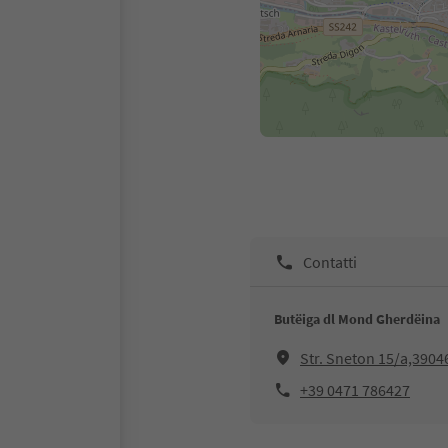
Contatti
Butëiga dl Mond Gherdëina
Str. Sneton 15/a,39046
+39 0471 786427