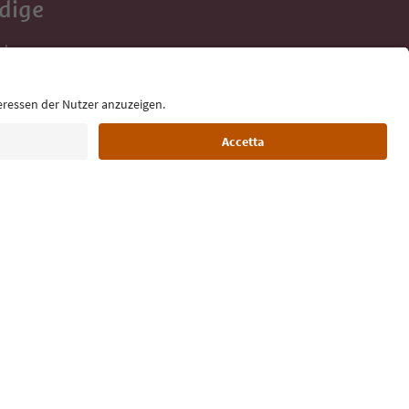
Adige
e tue vacanze,
Lingua: Italiano