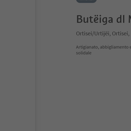
Butëiga dl
Ortisei/Urtijëi, Ortise
Artigianato, abbigliamento 
solidale