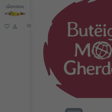
menu link
favoriti
user link
Alimentari