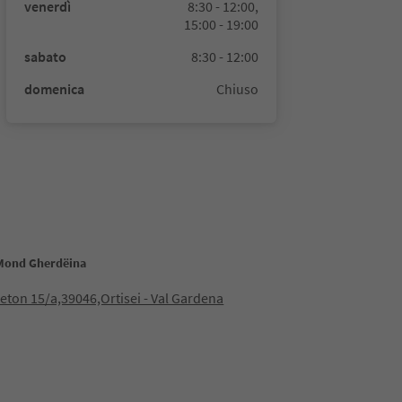
venerdì
8:30 - 12:00,
15:00 - 19:00
sabato
8:30 - 12:00
domenica
Chiuso
 Mond Gherdëina
neton 15/a,39046,Ortisei - Val Gardena