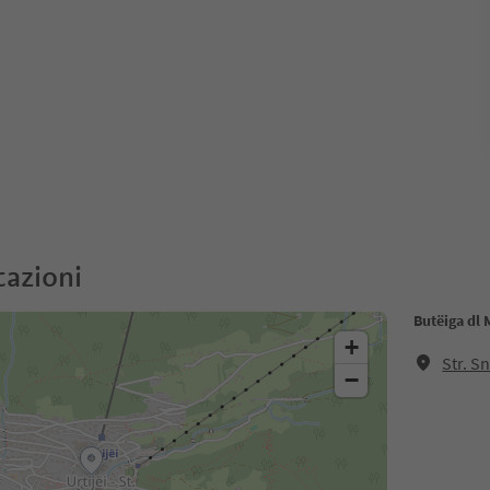
cazioni
Butëiga dl
+
Str. S
−