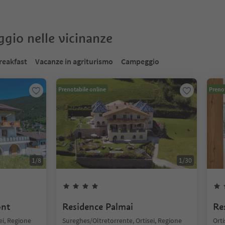
oggio nelle vicinanze
reakfast
Vacanze in agriturismo
Campeggio
Prenotabile online
Prenot
1
/
8
1
/
30
ont
Residence Palmai
Re
ei, Regione
Sureghes/Oltretorrente, Ortisei, Regione
Orti