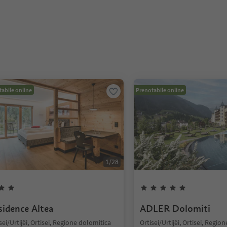
abile online
Prenotabile online
1
/
28
sidence Altea
ADLER Dolomiti
sei/Urtijëi, Ortisei, Regione dolomitica
Ortisei/Urtijëi, Ortisei, Regio