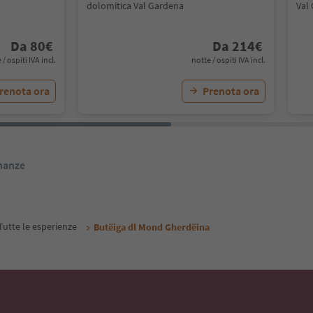
dolomitica Val Gardena
Val
Da
80
€
Da
214
€
 / ospiti IVA incl.
notte / ospiti IVA incl.
renota ora
Prenota ora
inanze
Tutte le esperienze
Butëiga dl Mond Gherdëina