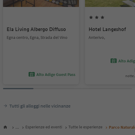
1
/
11
Ela Living Albergo Diffuso
Hotel Langeshof
Egna centro, Egna, Strada del Vino
Anterivo,
Alto Adi
Alto Adige Guest Pass
notte /
Tutti gli alloggi nelle vicinanze
...
Esperienze ed eventi
Tutte le esperienze
Parco Natural