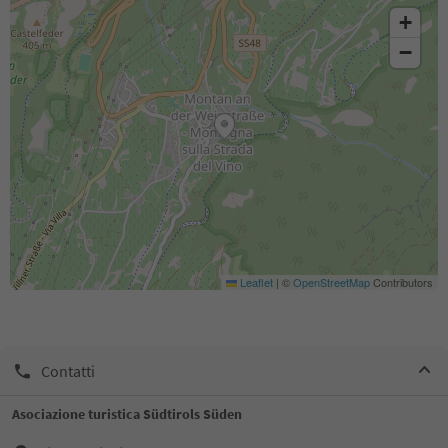
+
−
Leaflet
|
©
OpenStreetMap
Contributors
Contatti
Asociazione turistica Südtirols Süden