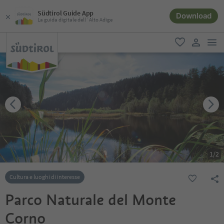
Südtirol Guide App
Download
La guida digitale dell´Alto Adige
men
favoriti
user lin
1
/
2
Cultura e luoghi di interesse
Parco Naturale del Monte
Corno