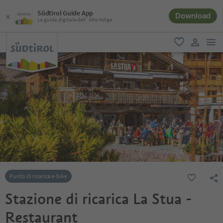
Südtirol Guide App
Download
La guida digitale dell´Alto Adige
men
favoriti
user lin
Punto di ricarica e-bike
Stazione di ricarica La Stua -
Restaurant