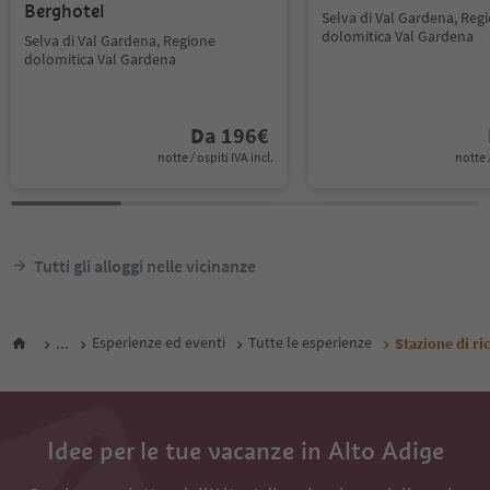
Berghotel
Selva di Val Gardena, Reg
dolomitica Val Gardena
Selva di Val Gardena, Regione
dolomitica Val Gardena
Da
196
€
notte / ospiti IVA incl.
notte /
Tutti gli alloggi nelle vicinanze
...
Esperienze ed eventi
Tutte le esperienze
Stazione di ri
Idee per le tue vacanze in Alto Adige