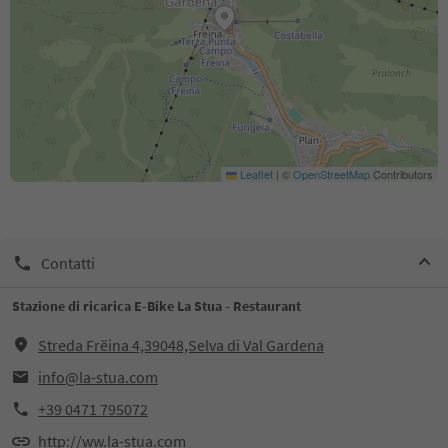
Leaflet
|
©
OpenStreetMap
Contributors
Contatti
Stazione di ricarica E-Bike La Stua - Restaurant
Streda Frëina 4,39048,Selva di Val Gardena
info@la-stua.com
+39 0471 795072
http://ww.la-stua.com