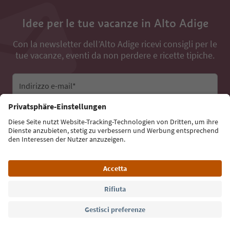
Idee per le tue vacanze in Alto Adige
Con la newsletter dell’Alto Adige ricevi consigli per le
tue vacanze, eventi da non perdere e ricette tipiche.
Indirizzo e-mail*
Iscriviti alla newsletter
Lingua: Italiano