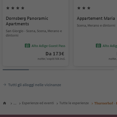
Dornsberg Panoramic
Appartement Maria
Apartments
Scena, Merano e dintorni
San Giorgio - Scena, Scena, Merano e
dintorni
Alto Adige Guest Pass
Alto Adi
Da
173
€
notte / ospiti IVA incl.
notte /
Tutti gli alloggi nelle vicinanze
...
Esperienze ed eventi
Tutte le esperienze
Thurnerhof - 