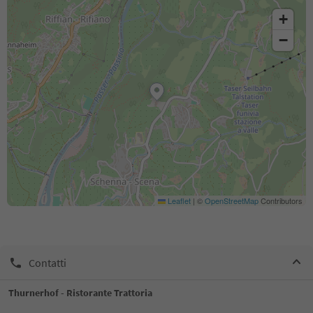
+
−
Leaflet
|
©
OpenStreetMap
Contributors
Contatti
Thurnerhof - Ristorante Trattoria