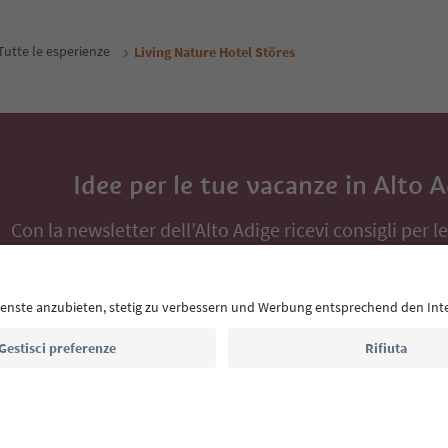
Tutte le esperienze
Living Nature Hotel Störes
Idee per le tue vacanze in Alto 
Con la newsletter dell’Alto Adige ricevi consigli per l
eventi da non perdere e ricette tipiche.
Indirizzo e-mail*
Iscriviti alla newsletter