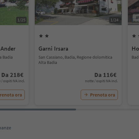
1
/
25
1
/
24
 Ander
Garni Irsara
Ho
a Badia
San Cassiano, Badia, Regione dolomitica
Bad
Alta Badia
Da
218
€
Da
116
€
 / ospiti IVA incl.
notte / ospiti IVA incl.
renota ora
Prenota ora
inanze