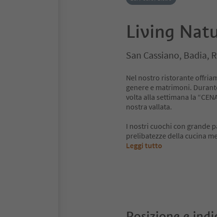
Living Natu
San Cassiano, Badia, 
Nel nostro ristorante offriam
genere e matrimoni. Durante
volta alla settimana la “CEN
nostra vallata.
I nostri cuochi con grande p
prelibatezze della cucina m
Leggi tutto
Posizione e indi