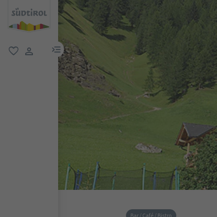
menu link
favoriti
user link
Bar / Café / Bistro