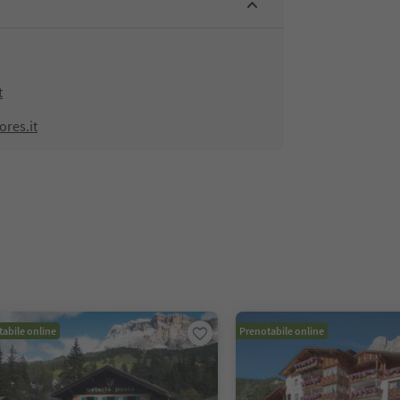
t
ores.it
abile online
Prenotabile online