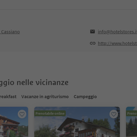
n Cassiano
info@hotelstores.i
http://www.hotelst
oggio nelle vicinanze
reakfast
Vacanze in agriturismo
Campeggio
Prenotabile online
Prenot