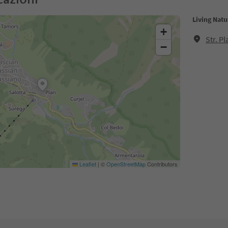
Living Natu
+
Str. P
−
Leaflet
|
©
OpenStreetMap
Contributors