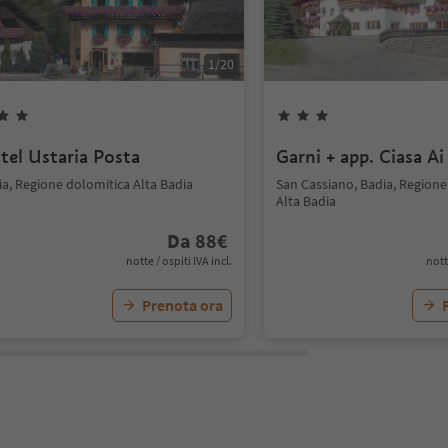
1
/
20
tel Ustaria Posta
Garni + app. Ciasa Ai
ia, Regione dolomitica Alta Badia
San Cassiano, Badia, Regione
Alta Badia
Da
88
€
notte / ospiti IVA incl.
nott
Prenota ora