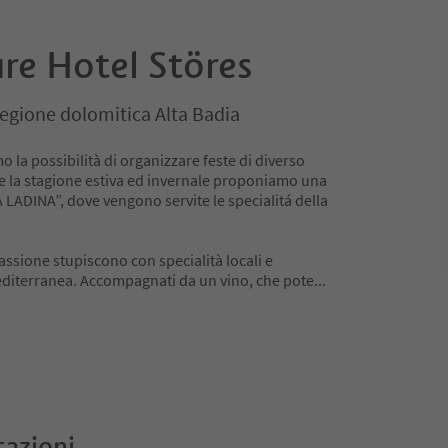
re Hotel Störes
Regione dolomitica Alta Badia
o la possibilità di organizzare feste di diverso
 la stagione estiva ed invernale proponiamo una
A LADINA”, dove vengono servite le specialitá della
assione stupiscono con specialità locali e
editerranea. Accompagnati da un vino, che pote
...
cazioni