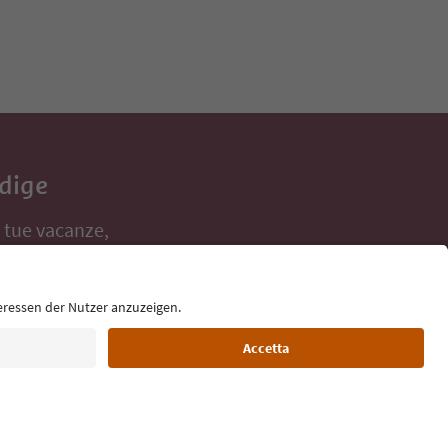
Adige
e tue vacanze,