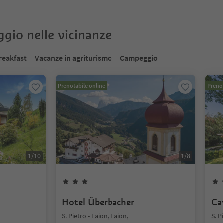
oggio nelle vicinanze
reakfast
Vacanze in agriturismo
Campeggio
Prenotabile online
Prenot
1
/
10
1
/
8
Hotel Überbacher
Ca
S. Pietro - Laion, Laion,
S. P