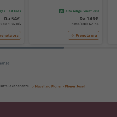
ige Guest Pass
Alto Adige Guest Pass
Da
54
€
Da
146
€
 / ospiti IVA incl.
notte / ospiti IVA incl.
renota ora
Prenota ora
inanze
Tutte le esperienze
Macellaio Ploner - Ploner Josef