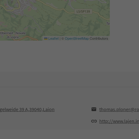
Leaflet
|
©
OpenStreetMap
Contributors
gelweide 39 A,39040,Laion
thomas.ploner@rol
http://www.lajen.i