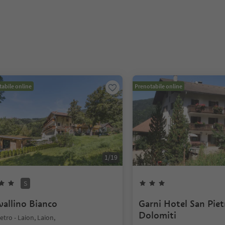
abile online
Prenotabile online
1
/
19
S
vallino Bianco
Garni Hotel San Piet
Dolomiti
ietro - Laion, Laion,