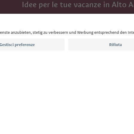
Idee per le tue vacanze in Alto 
Con la newsletter dell’Alto Adige ricevi consigli per l
eventi da non perdere e ricette tipiche.
Indirizzo e-mail*
Iscriviti alla newsletter