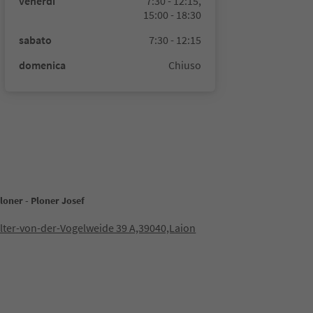
venerdì
7:30 - 12:15,
15:00 - 18:30
sabato
7:30 - 12:15
domenica
Chiuso
loner - Ploner Josef
lter-von-der-Vogelweide 39 A,39040,Laion