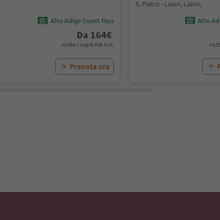
S. Pietro - Laion, Laion,
Alto Adige Guest Pass
Alto Ad
Da
164
€
notte / ospiti IVA incl.
nott
Prenota ora