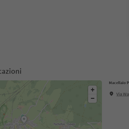
cazioni
Macellaio P
+
Via Wa
−