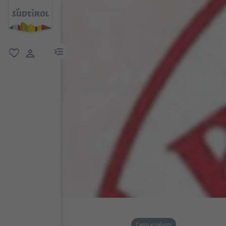
menu link
favoriti
user link
Carni e salumi