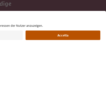
Adige
e tue vacanze,
Lingua: Italiano