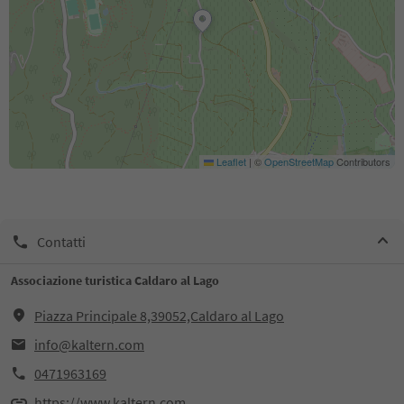
Leaflet
|
©
OpenStreetMap
Contributors
Contatti
Associazione turistica Caldaro al Lago
Piazza Principale 8,39052,Caldaro al Lago
info@kaltern.com
0471963169
https://www.kaltern.com