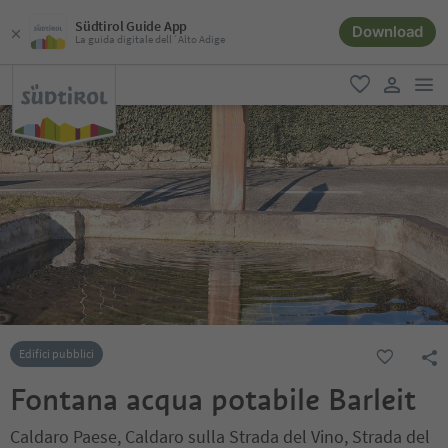
Südtirol Guide App
Download
La guida digitale dell´Alto Adige
men
favoriti
user lin
Edifici pubblici
Fontana acqua potabile Barleit
Caldaro Paese, Caldaro sulla Strada del Vino, Strada del