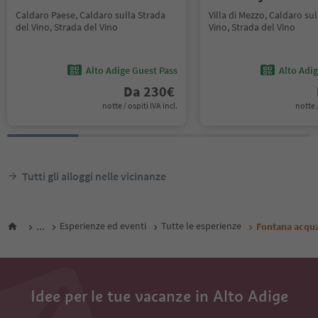
Caldaro Paese, Caldaro sulla Strada
Villa di Mezzo, Caldaro sul
del Vino, Strada del Vino
Vino, Strada del Vino
Alto Adige Guest Pass
Alto Adi
Da
230
€
notte / ospiti IVA incl.
notte /
Tutti gli alloggi nelle vicinanze
...
Esperienze ed eventi
Tutte le esperienze
Fontana acqua
Idee per le tue vacanze in Alto Adige