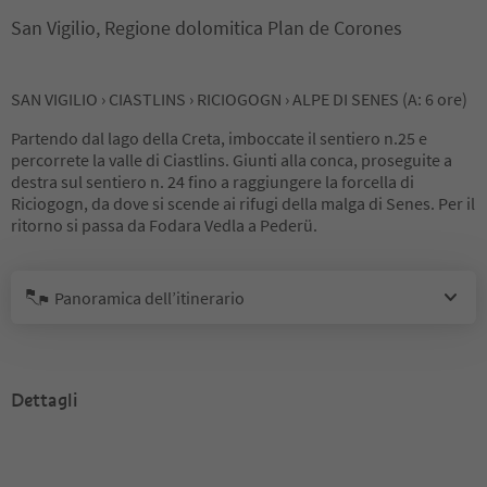
San Vigilio, Regione dolomitica Plan de Corones
SAN VIGILIO › CIASTLINS › RICIOGOGN › ALPE DI SENES (A: 6 ore)
Partendo dal lago della Creta, imboccate il sentiero n.25 e
percorrete la valle di Ciastlins. Giunti alla conca, proseguite a
destra sul sentiero n. 24 fino a raggiungere la forcella di
Riciogogn, da dove si scende ai rifugi della malga di Senes. Per il
ritorno si passa da Fodara Vedla a Pederü.
Panoramica dell’itinerario
Dettagli