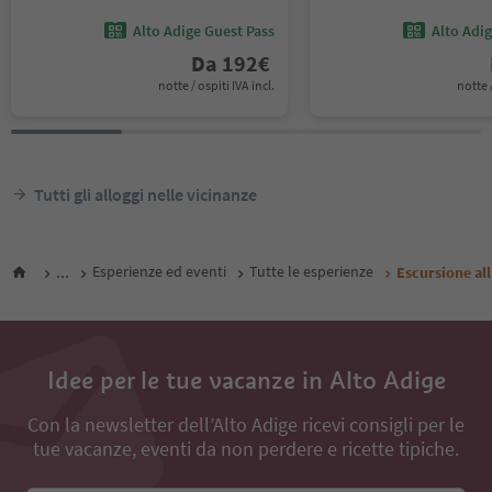
Alto Adige Guest Pass
Alto Adi
Da
192
€
notte / ospiti IVA incl.
notte /
Tutti gli alloggi nelle vicinanze
...
Esperienze ed eventi
Tutte le esperienze
Escursione all
Idee per le tue vacanze in Alto Adige
Con la newsletter dell’Alto Adige ricevi consigli per le
tue vacanze, eventi da non perdere e ricette tipiche.