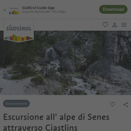
Südtirol Guide App
Download
La guida digitale dell´Alto Adige
men
favoriti
user lin
Escursionismo
Escursione all' alpe di Senes
attraverso Ciastlins