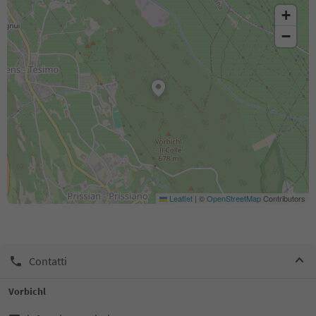
+
−
Leaflet
|
©
OpenStreetMap
Contributors
Contatti
Vorbichl