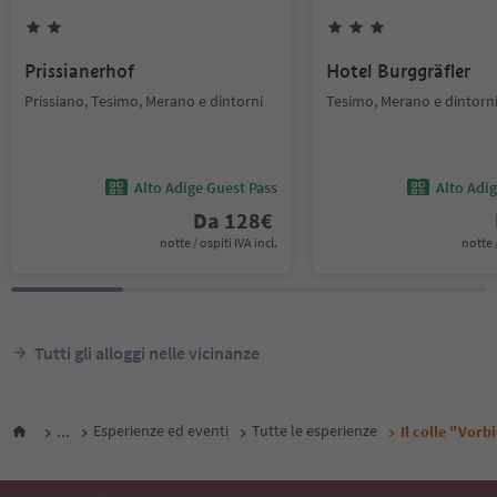
Prissianerhof
Hotel Burggräfler
Prissiano, Tesimo, Merano e dintorni
Tesimo, Merano e dintorn
Alto Adige Guest Pass
Alto Adi
Da
128
€
notte / ospiti IVA incl.
notte /
Tutti gli alloggi nelle vicinanze
...
Esperienze ed eventi
Tutte le esperienze
Il colle "Vorb