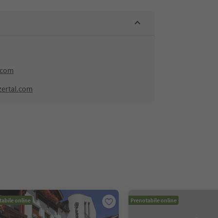
.com
zertal.com
abile online
Prenotabile online