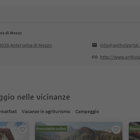
lva di Mezzo
9030,Anterselva di Mezzo
info@antholzertal
http://www.anthol
oggio nelle vicinanze
reakfast
Vacanze in agriturismo
Campeggio
Prenotabile online
Prenot