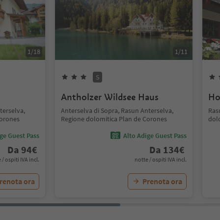
1
/
18
1
/
11
S
Antholzer Wildsee Haus
Ho
terselva,
Anterselva di Sopra, Rasun Anterselva,
Ras
Corones
Regione dolomitica Plan de Corones
dol
ige Guest Pass
Alto Adige Guest Pass
Da
94
€
Da
134
€
 / ospiti IVA incl.
notte / ospiti IVA incl.
renota ora
Prenota ora