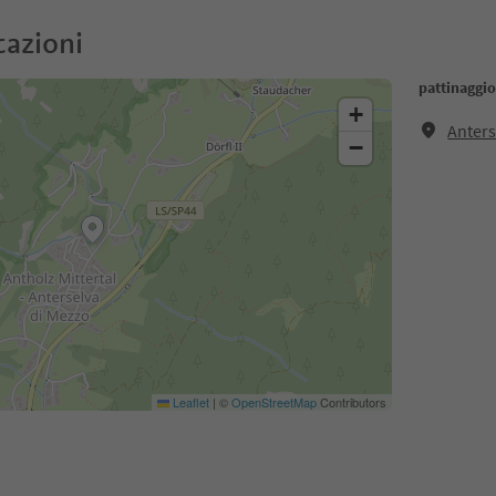
cazioni
pattinaggio
+
Anters
−
Leaflet
|
©
OpenStreetMap
Contributors