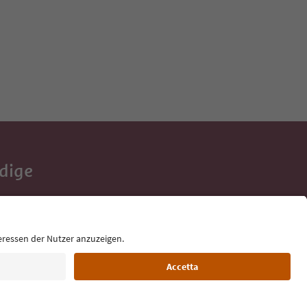
Adige
e tue vacanze,