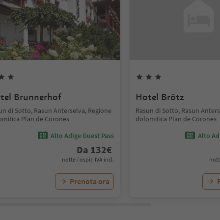
tel Brunnerhof
Hotel Brötz
un di Sotto, Rasun Anterselva, Regione
Rasun di Sotto, Rasun Anters
omitica Plan de Corones
dolomitica Plan de Corones
Alto Adige Guest Pass
Alto Ad
Da
132
€
notte / ospiti IVA incl.
nott
Prenota ora