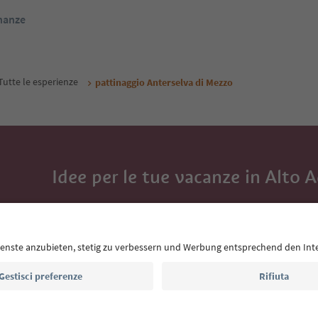
inanze
Tutte le esperienze
pattinaggio Anterselva di Mezzo
Idee per le tue vacanze in Alto 
Con la newsletter dell’Alto Adige ricevi consigli per l
eventi da non perdere e ricette tipiche.
Indirizzo e-mail*