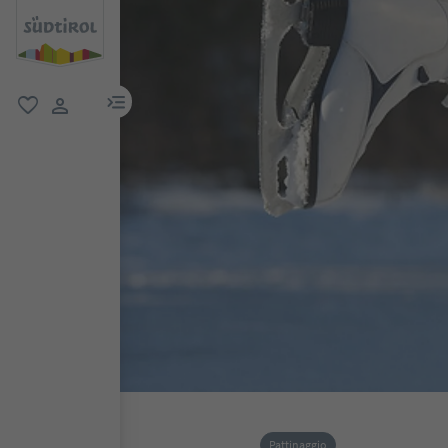
menu link
favoriti
user link
Pattinaggio