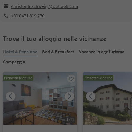
christoph.schweigl@outlook.com
+39 0471 819 776
Trova il tuo alloggio nelle vicinanze
Hotel & Pensione
Bed & Breakfast
Vacanze in agriturismo
Campeggio
Prenotabile online
Prenotabile online
1
/
11