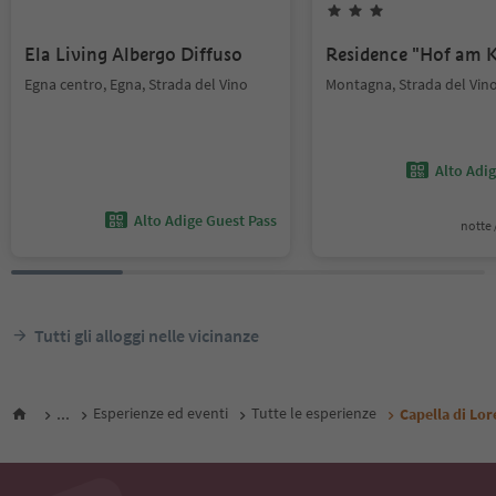
Ela Living Albergo Diffuso
Residence "Hof am K
Egna centro, Egna, Strada del Vino
Montagna, Strada del Vin
Alto Adi
Alto Adige Guest Pass
notte /
Tutti gli alloggi nelle vicinanze
...
Esperienze ed eventi
Tutte le esperienze
Capella di Lor