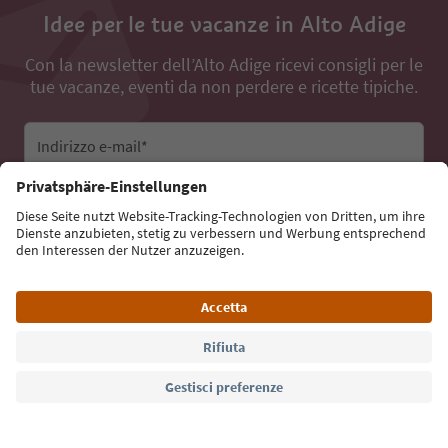
Idee per le tue vacanze in Alto Adige
Con la newsletter dell’Alto Adige ricevi consigli per le
tue vacanze, eventi da non perdere e ricette tipiche.
Indirizzo e-mail*
Iscriviti alla newsletter
Lingua: Italiano