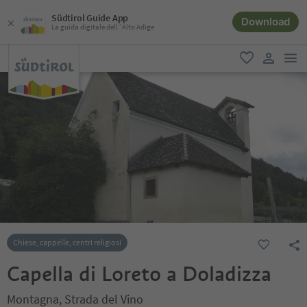
Südtirol Guide App
Download
La guida digitale dell´Alto Adige
men
favoriti
user lin
Chiese, cappelle, centri religiosi
Capella di Loreto a Doladizza
Montagna, Strada del Vino