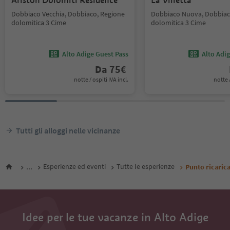
Ariston Dolomiti Residence
La Villetta
Dobbiaco Vecchia, Dobbiaco, Regione
Dobbiaco Nuova, Dobbiac
dolomitica 3 Cime
dolomitica 3 Cime
Alto Adige Guest Pass
Alto Adi
Da
75
€
notte / ospiti IVA incl.
notte /
Tutti gli alloggi nelle vicinanze
...
Esperienze ed eventi
Tutte le esperienze
Punto ricarica
Idee per le tue vacanze in Alto Adige