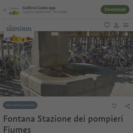
Südtirol Guide App
Download
La guida digitale dell´Alto Adige
men
favoriti
user lin
Altri edifici pubblici
Fontana Stazione dei pompieri
Fiumes