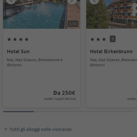
1
/
31
S
Hotel Sun
Hotel Birkenbrunn
Naz, Naz-Sciaves, Bressanone e
Naz, Naz-Sciaves, Bressan
dintorni
dintorni
Da
250
€
notte / ospiti IVA incl.
notte /
Tutti gli alloggi nelle vicinanze