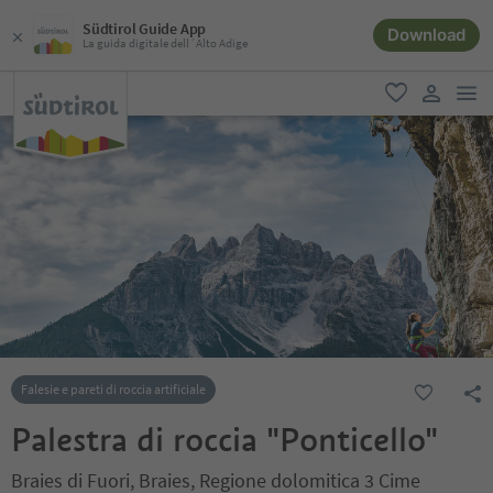
Südtirol Guide App
Download
La guida digitale dell´Alto Adige
men
favoriti
user lin
Falesie e pareti di roccia artificiale
Palestra di roccia "Ponticello"
Braies di Fuori, Braies, Regione dolomitica 3 Cime