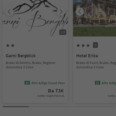
1
/
8
S
Garni Bergblick
Hotel Erika
Braies di Dentro, Braies, Regione
Braies di Fuori, Braies, Re
dolomitica 3 Cime
dolomitica 3 Cime
Alto Adige Guest Pass
Alto Adi
Da
73
€
notte / ospiti IVA incl.
notte /