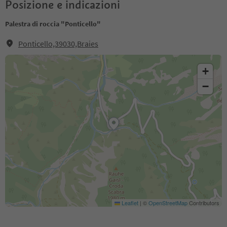
Posizione e indicazioni
Palestra di roccia "Ponticello"
Ponticello,39030,Braies
+
−
Leaflet
|
©
OpenStreetMap
Contributors