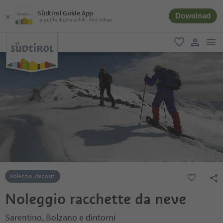
Südtirol Guide App
Download
La guida digitale dell´Alto Adige
men
favoriti
user lin
Noleggio, depositi
Noleggio racchette da neve
Sarentino, Bolzano e dintorni