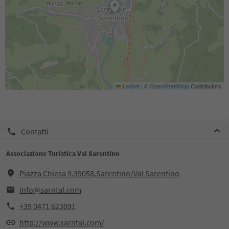
Leaflet
|
©
OpenStreetMap
Contributors
Contatti
Associazione Turistica Val Sarentino
Piazza Chiesa 9,39058,Sarentino/Val Sarentino
info@sarntal.com
+39 0471 623091
http://www.sarntal.com/