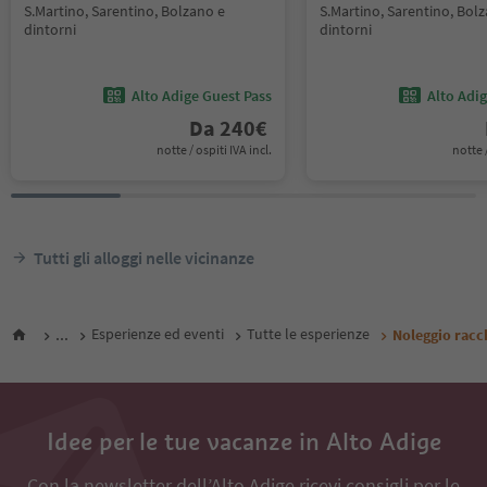
S.Martino, Sarentino, Bolzano e
S.Martino, Sarentino, Bol
dintorni
dintorni
Alto Adige Guest Pass
Alto Adi
Da
240
€
notte / ospiti IVA incl.
notte /
Tutti gli alloggi nelle vicinanze
...
Esperienze ed eventi
Tutte le esperienze
Noleggio racc
Idee per le tue vacanze in Alto Adige
Con la newsletter dell’Alto Adige ricevi consigli per le