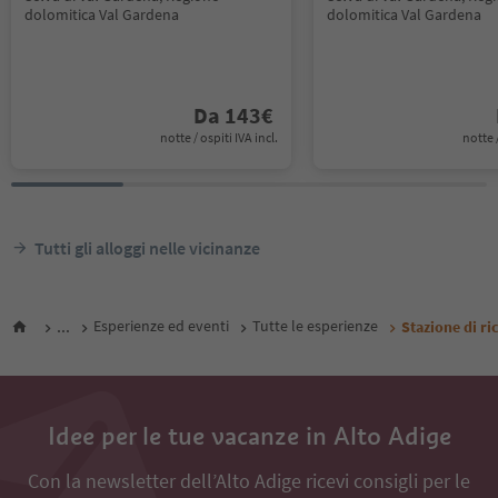
dolomitica Val Gardena
dolomitica Val Gardena
Da
143
€
notte / ospiti IVA incl.
notte /
Tutti gli alloggi nelle vicinanze
...
Esperienze ed eventi
Tutte le esperienze
Stazione di ri
Idee per le tue vacanze in Alto Adige
Con la newsletter dell’Alto Adige ricevi consigli per le