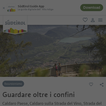
Südtirol Guide App
Download
La guida digitale dell´Alto Adige
men
favoriti
user lin
Escursionismo
Guardare oltre i confini
Caldaro Paese, Caldaro sulla Strada del Vino, Strada del