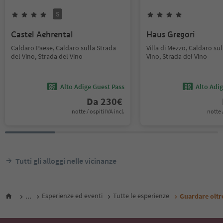
S
Castel Aehrental
Haus Gregori
Caldaro Paese, Caldaro sulla Strada
Villa di Mezzo, Caldaro sul
del Vino, Strada del Vino
Vino, Strada del Vino
Alto Adige Guest Pass
Alto Adi
Da
230
€
notte / ospiti IVA incl.
notte /
Tutti gli alloggi nelle vicinanze
...
Esperienze ed eventi
Tutte le esperienze
Guardare oltre