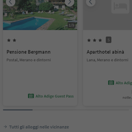
1
/
9
S
Pensione Bergmann
Aparthotel abinà
Postal, Merano e dintorni
Lana, Merano e dintorni
Alto Adi
Alto Adige Guest Pass
notte /
Tutti gli alloggi nelle vicinanze