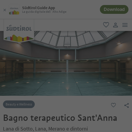
Südtirol Guide App
Download
La guida digitale dell´Alto Adige
men
favoriti
user lin
Beauty e Wellness
Bagno terapeutico Sant'Anna
Lana di Sotto, Lana, Merano e dintorni