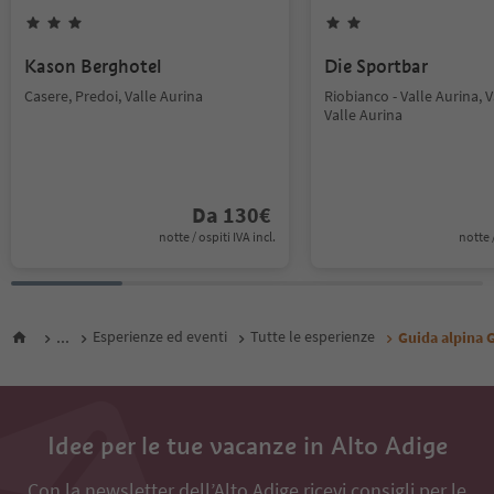
Kason Berghotel
Die Sportbar
Casere, Predoi, Valle Aurina
Riobianco - Valle Aurina, V
Valle Aurina
Da
130
€
notte / ospiti IVA incl.
notte /
...
Esperienze ed eventi
Tutte le esperienze
Guida alpina 
Idee per le tue vacanze in Alto Adige
Con la newsletter dell’Alto Adige ricevi consigli per le