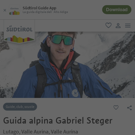
Südtirol Guide App
Download
La guida digitale dell´Alto Adige
men
favoriti
user lin
Guide, club, scuole
Guida alpina Gabriel Steger
Lutago, Valle Aurina, Valle Aurina