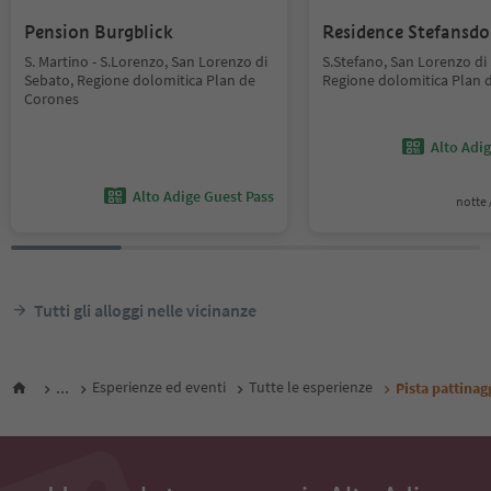
Pension Burgblick
Residence Stefansdo
S. Martino - S.Lorenzo, San Lorenzo di
S.Stefano, San Lorenzo di
Sebato, Regione dolomitica Plan de
Regione dolomitica Plan 
Corones
Alto Adi
Alto Adige Guest Pass
notte /
Tutti gli alloggi nelle vicinanze
...
Esperienze ed eventi
Tutte le esperienze
Pista pattinag