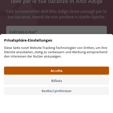
Idee per le tue vacanze in Alto Adige
Con la newsletter dell’Alto Adige ricevi consigli per le
tue vacanze, eventi da non perdere e ricette tipiche.
Indirizzo e-mail*
Iscriviti alla newsletter
Lingua: Italiano