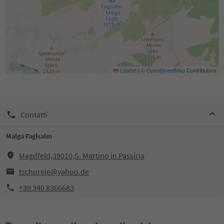
Leaflet
|
©
OpenStreetMap
Contributors
Contatti
Malga Faglsalm
Magdfeld,39010,S. Martino in Passiria
tschurele@yahoo.de
+39 340 8366683