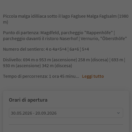
Piccola malga idilliaca sotto il lago Faglsee Malga Faglsalm (1980
m)
Punto di partenza: Magdfeld, parcheggio "Rappenhöfe" ¦
parcheggio davanti il ristoro Naserhof ¦ Vernurio, "Öbersthöfe"
Numero del sentiero: 4 o 4a+5+4 ¦ 6a+6 ¦ 5+4
Dislivello: 694 m o 953 m (ascensione) 258 m (discesa) ¦ 693 m ¦
930 m (ascensione) 342 m (discesa)
Tempo di percorrenza: 1 ora 45 minu
...
Leggi tutto
Orari di apertura
30.05.2026 - 20.09.2026