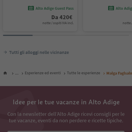
Alto Adige Guest Pass
Alto Adi
Da
420
€
notte / ospiti IVA incl.
notte /
Tutti gli alloggi nelle vicinanze
...
Esperienze ed eventi
Tutte le esperienze
Malga Faglsal
Idee per le tue vacanze in Alto Adige
Con la newsletter dell’Alto Adige ricevi consigli per le
tue vacanze, eventi da non perdere e ricette tipiche.