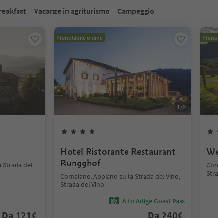
reakfast
Vacanze in agriturismo
Campeggio
Prenotabile online
Prenot
1
/
6
Hotel Ristorante Restaurant
We
Rungghof
 Strada del
Corn
Stra
Cornaiano, Appiano sulla Strada del Vino,
Strada del Vino
Alto Adige Guest Pass
Da
121
€
Da
240
€