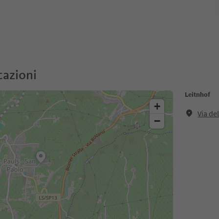
cazioni
Leitnhof
+
Via de
−