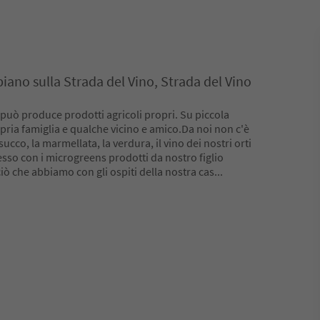
piano sulla Strada del Vino, Strada del Vino
i può produce prodotti agricoli propri. Su piccola
opria famiglia e qualche vicino e amico.Da noi non c'è
ucco, la marmellata, la verdura, il vino dei nostri orti
esso con i microgreens prodotti da nostro figlio
ciò che abbiamo con gli ospiti della nostra cas
...