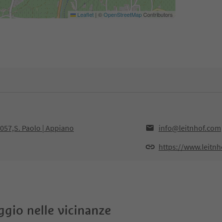
Leaflet
|
©
OpenStreetMap
Contributors
9057,S. Paolo | Appiano
info@leitnhof.com
https://www.leitn
oggio nelle vicinanze