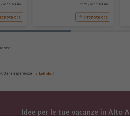
 / ospiti IVA incl.
notte / ospiti IVA incl.
renota ora
Prenota ora
inanze
Tutte le esperienze
Leitnhof
Idee per le tue vacanze in Alto 
Con la newsletter dell’Alto Adige ricevi consigli per l