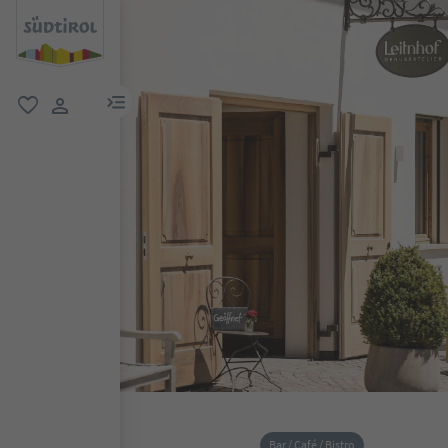
menu link
favoriti
user link
Bar / Café / Bistro