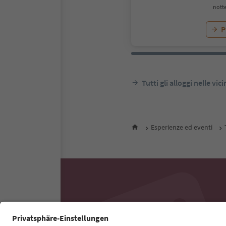
notte
P
Tutti gli alloggi nelle vic
Esperienze ed eventi