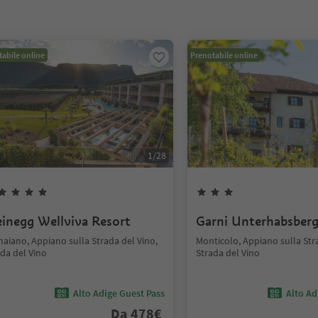
abile online
Prenotabile online
1
/
28
inegg Wellviva Resort
Garni Unterhabsber
aiano, Appiano sulla Strada del Vino,
Monticolo, Appiano sulla Str
da del Vino
Strada del Vino
Alto Adige Guest Pass
Alto Ad
Da
478
€