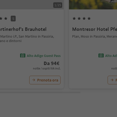
1
/
25
S
rtinerhof's Brauhotel
Montresor Hotel Pfe
Martino i.P., San Martino in Passiria,
Plan, Moso in Passiria, Meran
ano e dintorni
Alto Adige Guest Pass
Alto Ad
Da
94
€
notte / ospiti IVA incl.
nott
Prenota ora