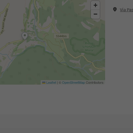
+
Via Pa
−
Leaflet
|
©
OpenStreetMap
Contributors