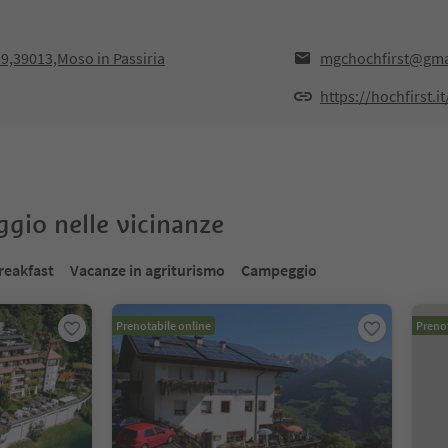
9,39013,Moso in Passiria
mgchochfirst@gma
https://hochfirst.it
oggio nelle vicinanze
reakfast
Vacanze in agriturismo
Campeggio
Prenotabile online
Prenot