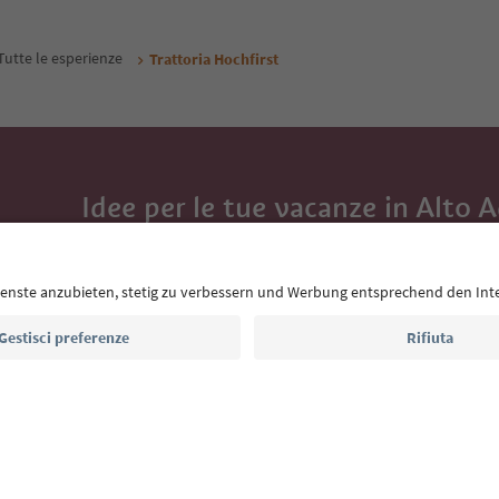
Tutte le esperienze
Trattoria Hochfirst
Idee per le tue vacanze in Alto 
Con la newsletter dell’Alto Adige ricevi consigli per l
eventi da non perdere e ricette tipiche.
Indirizzo e-mail*
Iscriviti alla newsletter