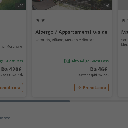
1
/
29
1
/
6
Albergo / Appartamenti Walde
Ma
Vernurio, Rifiano, Merano e dintorni
San 
Mer
iria, Merano e
ige Guest Pass
Alto Adige Guest Pass
Da
420
€
Da
46
€
 / ospiti IVA incl.
notte / ospiti IVA incl.
renota ora
Prenota ora
inanze