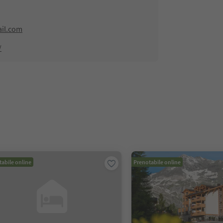
il.com
/
abile online
Prenotabile online