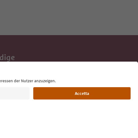
Adige
e tue vacanze,