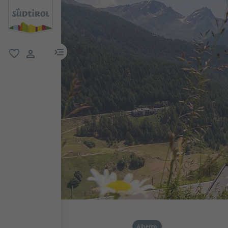
menu link
favoriti
user link
Albergo