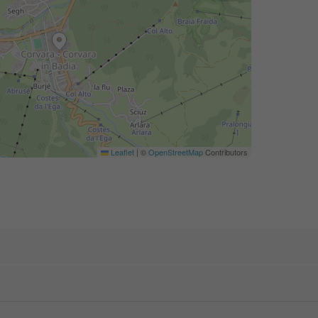
Leaflet
|
©
OpenStreetMap
Contributors