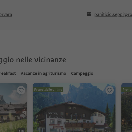
Corvara
panificio.seppi@ro
oggio nelle vicinanze
reakfast
Vacanze in agriturismo
Campeggio
Prenotabile online
Prenot
1
/
8
1
/
30