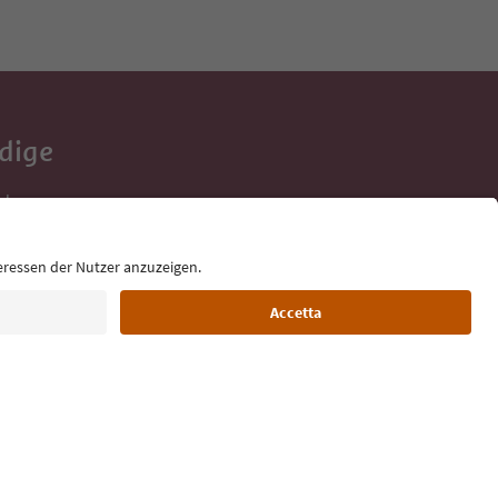
Adige
e tue vacanze,