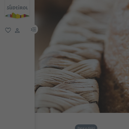
menu link
favoriti
user link
Pane e dolci