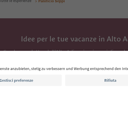
Tutte le esperienze
Panificio Seppi
Idee per le tue vacanze in Alto 
Con la newsletter dell’Alto Adige ricevi consigli per l
eventi da non perdere e ricette tipiche.
Indirizzo e-mail*
Iscriviti alla newsletter