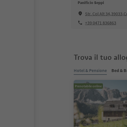
Panificio Seppi
Str. Col Alt 34,39033,
+39 0471 836863
Trova il tuo all
Hotel & Pensione
Bed & B
Prenotabile online