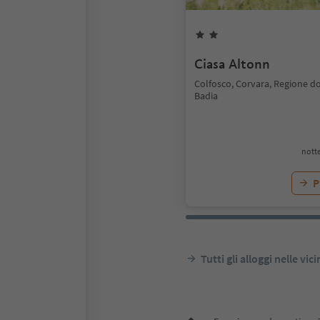
Ciasa Altonn
Colfosco, Corvara, Regione do
Badia
notte
P
Tutti gli alloggi nelle vic