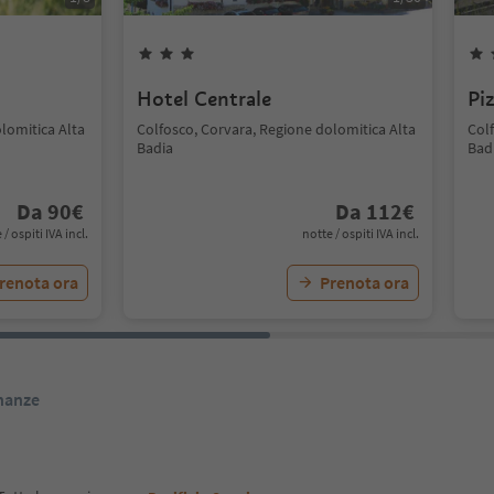
Hotel Centrale
Pi
lomitica Alta
Colfosco, Corvara, Regione dolomitica Alta
Col
Badia
Bad
Da
90
€
Da
112
€
 / ospiti IVA incl.
notte / ospiti IVA incl.
renota ora
Prenota ora
inanze