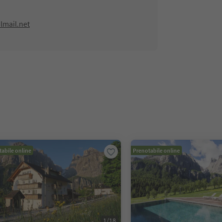
lmail.net
abile online
Prenotabile online
1
/
18