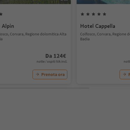
z Alpin
Hotel Cappella
fosco, Corvara, Regione dolomitica Alta
Colfosco, Corvara, Regione d
ia
Badia
Da
124
€
notte / ospiti IVA incl.
nott
Prenota ora