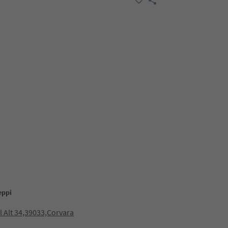
eppi
ol Alt 34,39033,Corvara