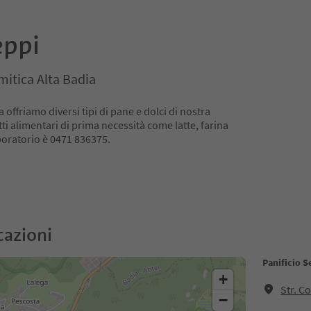
eppi
mitica Alta Badia
offriamo diversi tipi di pane e dolci di nostra
i alimentari di prima necessità come latte, farina
boratorio è 0471 836375.
cazioni
Panificio S
+
Str. C
−