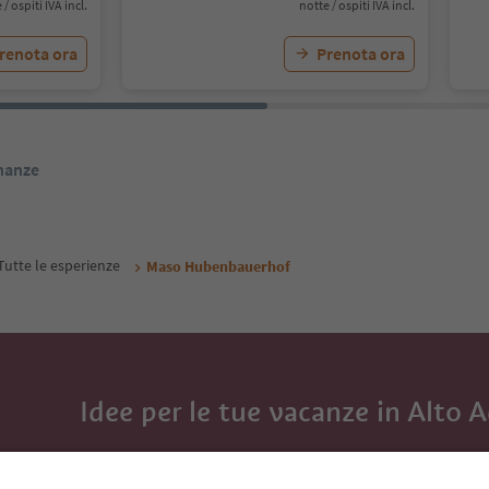
 / ospiti IVA incl.
notte / ospiti IVA incl.
renota ora
Prenota ora
inanze
Tutte le esperienze
Maso Hubenbauerhof
Idee per le tue vacanze in Alto 
Con la newsletter dell’Alto Adige ricevi consigli per l
eventi da non perdere e ricette tipiche.