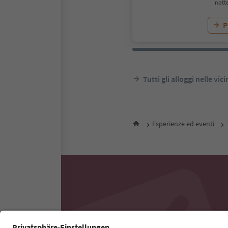
notte
P
Tutti gli alloggi nelle vic
Esperienze ed eventi