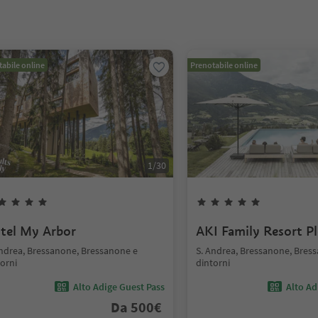
abile online
Prenotabile online
1
/
30
tel My Arbor
AKI Family Resort P
Andrea, Bressanone, Bressanone e
S. Andrea, Bressanone, Bres
orni
dintorni
Alto Adige Guest Pass
Alto Ad
Da
500
€