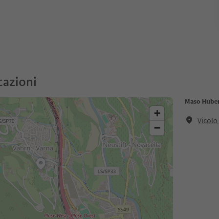
cazioni
Maso Hube
+
Vicol
−