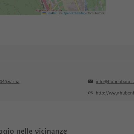
Leaflet
|
©
OpenStreetMap
Contributors
040,Varna
info@hubenbauer
http://www.huben
oggio nelle vicinanze