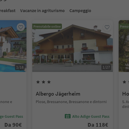
reakfast
Vacanze in agriturismo
Campeggio
Prenotabile online
Prenot
1
/
18
1
/
27
Albergo Jägerheim
Ho
anone e
Plose, Bressanone, Bressanone e dintorni
S. 
dint
ige Guest Pass
Alto Adige Guest Pass
Da
90
€
Da
118
€