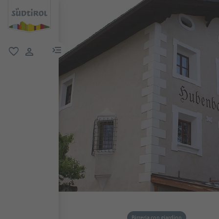
menu link
favoriti
user link
Birreria con giardino