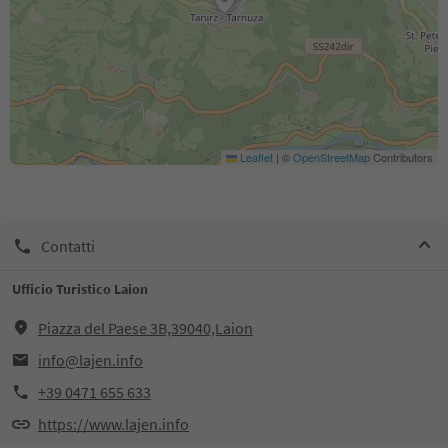
Leaflet
|
©
OpenStreetMap
Contributors
Contatti
Ufficio Turistico Laion
Piazza del Paese 3B,39040,Laion
info@lajen.info
+39 0471 655 633
https://www.lajen.info