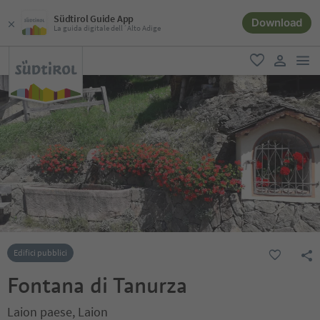
Südtirol Guide App
Download
La guida digitale dell´Alto Adige
men
favoriti
user lin
Edifici pubblici
Fontana di Tanurza
Laion paese, Laion