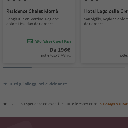
Residence Chalet Mornà
Hotel Lago della Cre
Longiarù, San Martino, Regione
San Vigilio, Regione dolom
dolomitica Plan de Corones
de Corones
Alto Adige Guest Pass
Da
196
€
notte / ospiti IVA incl.
notte /
Tutti gli alloggi nelle vicinanze
...
Esperienze ed eventi
Tutte le esperienze
Botega Sauter