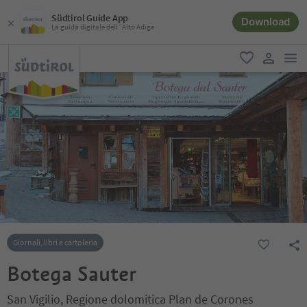
Südtirol Guide App
Download
La guida digitale dell´Alto Adige
men
favoriti
user lin
Giornali, libri e cartoleria
Botega Sauter
San Vigilio, Regione dolomitica Plan de Corones