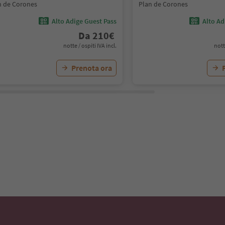
n de Corones
Plan de Corones
Alto Adige Guest Pass
Alto Ad
Da
210
€
notte / ospiti IVA incl.
nott
Prenota ora