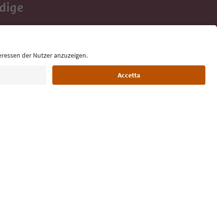
Adige
e tue vacanze,
Lingua: Italiano