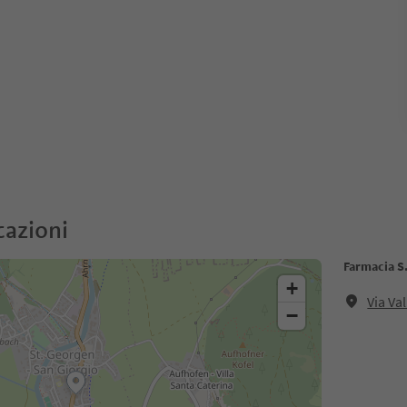
cazioni
Farmacia S
+
Via Va
−