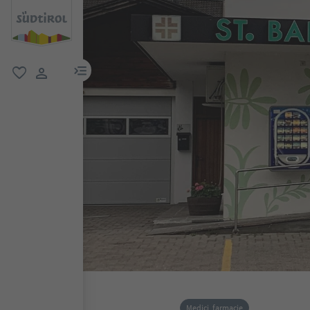
menu link
favoriti
user link
Medici, farmacie