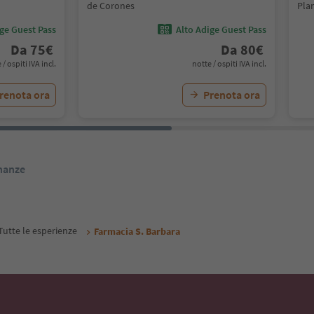
de Corones
Pla
ige Guest Pass
Alto Adige Guest Pass
Da
75
€
Da
80
€
 / ospiti IVA incl.
notte / ospiti IVA incl.
renota ora
Prenota ora
inanze
Tutte le esperienze
Farmacia S. Barbara