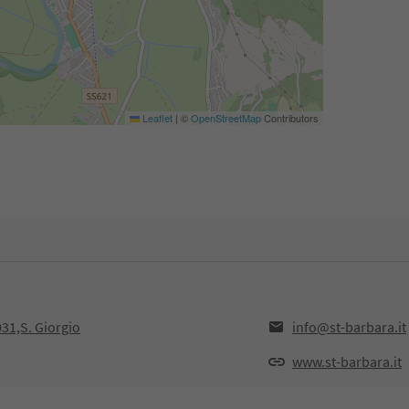
Leaflet
|
©
OpenStreetMap
Contributors
031,S. Giorgio
info@st-barbara.it
www.st-barbara.it