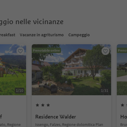
oggio nelle vicinanze
reakfast
Vacanze in agriturismo
Campeggio
Prenotabile online
Prenot
1
/
10
1
/
31
f
Residence Walder
Ho
bato, Regione
Issengo, Falzes, Regione dolomitica Plan
Brun