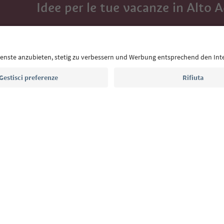
Idee per le tue vacanze in Alto 
Con la newsletter dell’Alto Adige ricevi consigli per l
eventi da non perdere e ricette tipiche.
Indirizzo e-mail*
Iscriviti alla newsletter