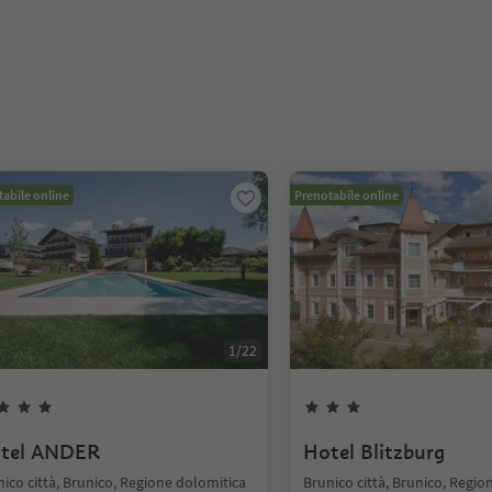
abile online
Prenotabile online
1
/
22
tel ANDER
Hotel Blitzburg
ico città, Brunico, Regione dolomitica
Brunico città, Brunico, Regio