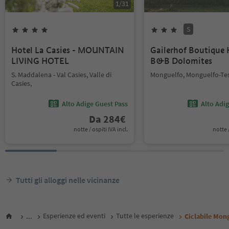
1
/
31
S
Hotel La Casies - MOUNTAIN
Gailerhof Boutique 
LIVING HOTEL
B&B Dolomites
S. Maddalena - Val Casies, Valle di
Monguelfo, Monguelfo-Tes
Casies,
Alto Adige Guest Pass
Alto Adi
Da
284
€
notte / ospiti IVA incl.
notte /
Tutti gli alloggi nelle vicinanze
...
Esperienze ed eventi
Tutte le esperienze
Ciclabile Mon