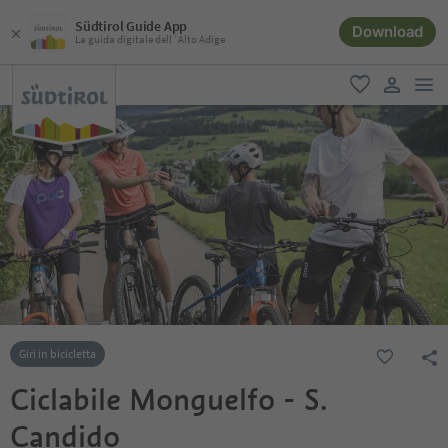
Südtirol Guide App
Download
La guida digitale dell´Alto Adige
men
favoriti
user lin
Giri in bicicletta
Ciclabile Monguelfo - S.
Candido