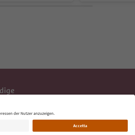
Adige
e tue vacanze,