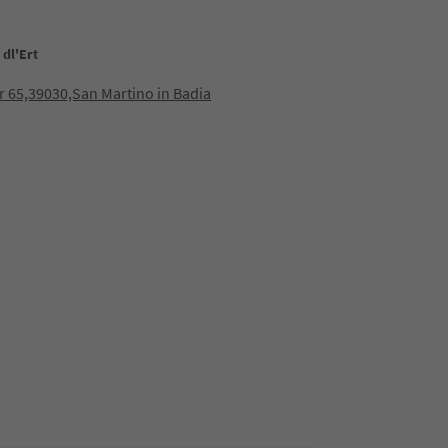
 dl'Ert
or 65,39030,San Martino in Badia