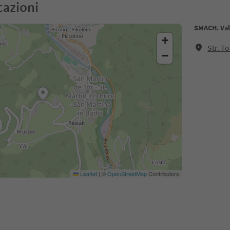
cazioni
SMACH. Val
+
Str. T
−
Leaflet
|
©
OpenStreetMap
Contributors