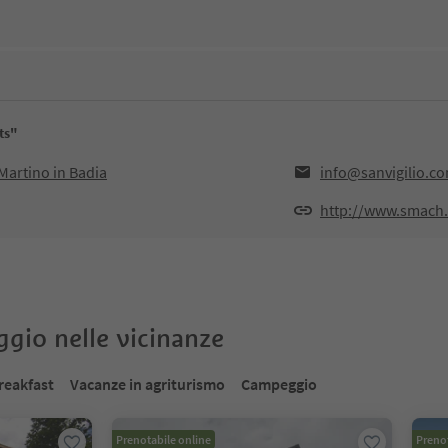
ts"
Martino in Badia
info@sanvigilio.c
http://www.smach.
oggio nelle vicinanze
reakfast
Vacanze in agriturismo
Campeggio
Prenotabile online
Prenot