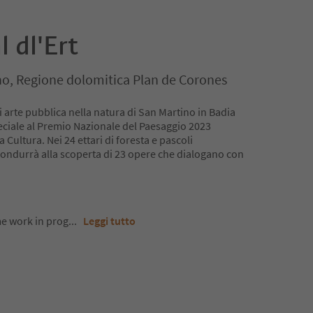
 dl'Ert
no, Regione dolomitica Plan de Corones
i arte pubblica nella natura di San Martino in Badia
eciale al Premio Nazionale del Paesaggio 2023
 Cultura. Nei 24 ettari di foresta e pascoli
 condurrà alla scoperta di 23 opere che dialogano con
me work in prog
...
Leggi tutto