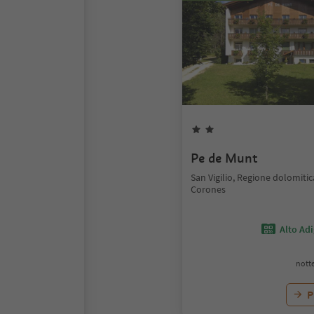
Pe de Munt
San Vigilio, Regione dolomiti
Corones
Alto Ad
notte
P