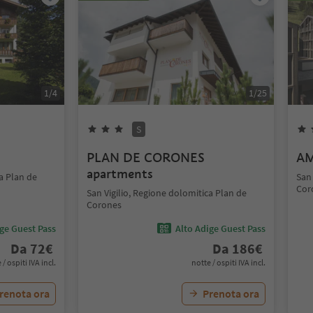
1
/
4
1
/
25
S
PLAN DE CORONES
AM
apartments
ca Plan de
San 
Cor
San Vigilio, Regione dolomitica Plan de
Corones
ige Guest Pass
Alto Adige Guest Pass
Da
72
€
Da
186
€
 / ospiti IVA incl.
notte / ospiti IVA incl.
renota ora
Prenota ora