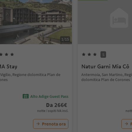
1
/
15
S
A Stay
Natur Garni Mia Cô
Vigilio, Regione dolomitica Plan de
Antermoia, San Martino, Reg
ones
dolomitica Plan de Corones
Alto Adige Guest Pass
Da
266
€
notte / ospiti IVA incl.
nott
Prenota ora