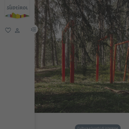
menu link
favoriti
user link
Cultura e luoghi di interesse