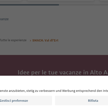
inanze
Tutte le esperienze
SMACH. Val dl'Ert
Idee per le tue vacanze in Alto 
Con la newsletter dell’Alto Adige ricevi consigli per l
eventi da non perdere e ricette tipiche.
Indirizzo e-mail*