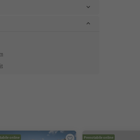
om
it
abile online
Prenotabile online