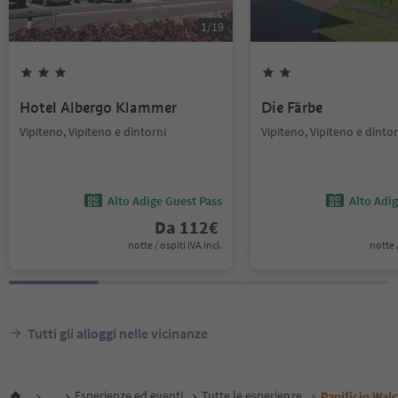
1
/
19
Hotel Albergo Klammer
Die Färbe
Vipiteno, Vipiteno e dintorni
Vipiteno, Vipiteno e dintor
Alto Adige Guest Pass
Alto Adi
Da
112
€
notte / ospiti IVA incl.
notte /
Tutti gli alloggi nelle vicinanze
...
Esperienze ed eventi
Tutte le esperienze
Panificio Wal