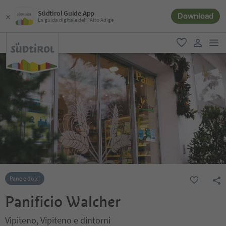
Südtirol Guide App
Download
La guida digitale dell´Alto Adige
men
favoriti
user lin
Pane e dolci
Panificio Walcher
Vipiteno, Vipiteno e dintorni