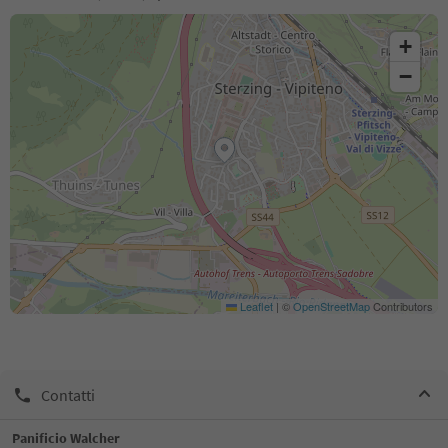
+
−
Leaflet
|
©
OpenStreetMap
Contributors
Contatti
Panificio Walcher