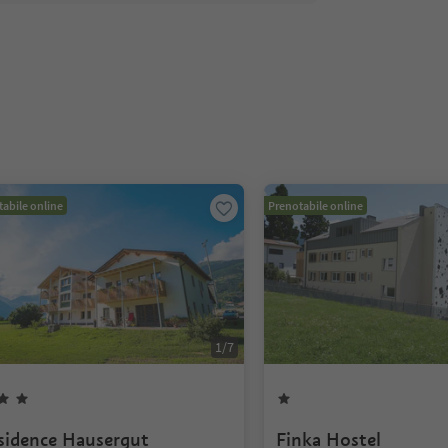
abile online
Prenotabile online
1
/
7
sidence Hausergut
Finka Hostel