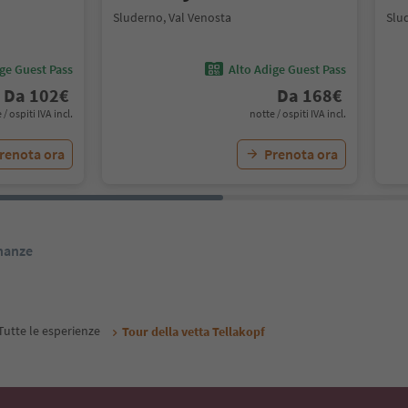
Sluderno, Val Venosta
Slu
ige Guest Pass
Alto Adige Guest Pass
Da
102
€
Da
168
€
 / ospiti IVA incl.
notte / ospiti IVA incl.
renota ora
Prenota ora
inanze
Tutte le esperienze
Tour della vetta Tellakopf