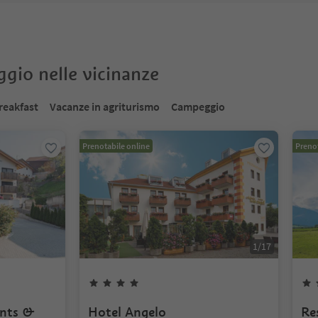
oggio nelle vicinanze
reakfast
Vacanze in agriturismo
Campeggio
Prenotabile online
Prenot
1
/
17
ents &
Hotel Angelo
Re