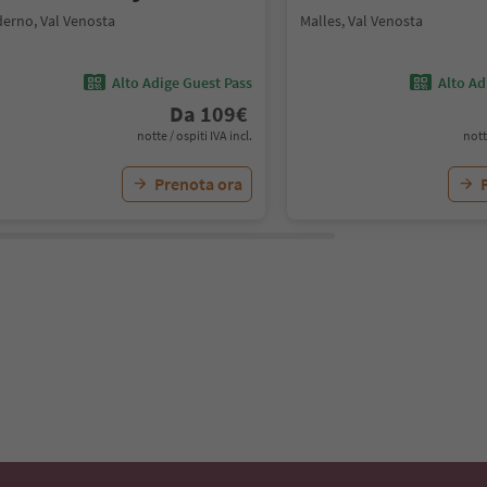
derno, Val Venosta
Malles, Val Venosta
Alto Adige Guest Pass
Alto Ad
Da
109
€
notte / ospiti IVA incl.
nott
Prenota ora