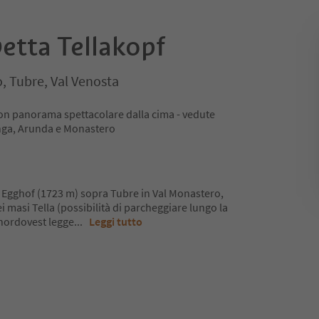
vetta Tellakopf
, Tubre, Val Venosta
con panorama spettacolare dalla cima - vedute
vinga, Arunda e Monastero
o Egghof (1723 m) sopra Tubre in Val Monastero,
i masi Tella (possibilità di parcheggiare lungo la
nordovest legge
...
Leggi tutto