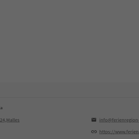
ta
024,Malles
info@ferienregion
https://www.ferien