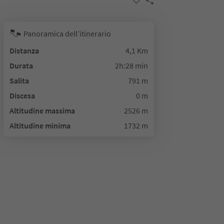
Panoramica dell’itinerario
Distanza
4,1 Km
Durata
2h:28 min
Salita
791 m
Discesa
0 m
Altitudine massima
2526 m
Altitudine minima
1732 m