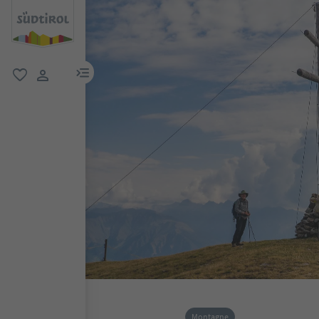
menu link
favoriti
user link
Montagne