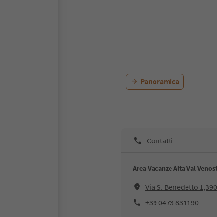
Panoramica
Contatti
Area Vacanze Alta Val Venos
Via S. Benedetto 1,39
+39 0473 831190