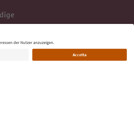
Adige
e tue vacanze,
Lingua: Italiano