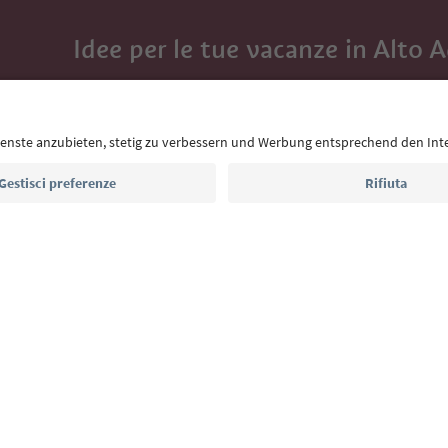
Idee per le tue vacanze in Alto 
Con la newsletter dell’Alto Adige ricevi consigli per l
eventi da non perdere e ricette tipiche.
Indirizzo e-mail*
Iscriviti alla newsletter