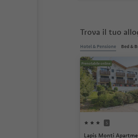
Trova il tuo all
Hotel & Pensione
Bed & B
Prenotabile online
S
Lapis Monti Apartm