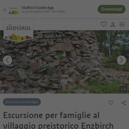
Südtirol Guide App
Download
La guida digitale dell´Alto Adige
men
favoriti
user lin
1
/
4
Escursioni per famiglie
Escursione per famiglie al
villaggio preistorico Enzbirch