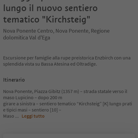
lungo il nuovo sentiero
tematico "Kirchsteig"
Nova Ponente Centro, Nova Ponente, Regione
dolomitica Val d'Ega
Escursione per famiglie alla rupe preistorica Enzbirch con una
splendida vista su Bassa Atesina ed Oltradige.
Itinerario
Nova Ponente, Piazza Gibitz (1357 m) – strada statale verso il
maso Lupicino – dopo 200 m
girare a sinistra – sentiero tematico “Kirchsteig” [K] lungo prati
e tipici masi – sentiero [10] –
Maso
...
Leggi tutto