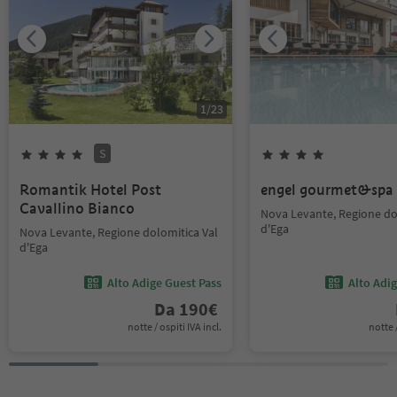
1
/
23
S
Romantik Hotel Post
engel gourmet&spa
Cavallino Bianco
Nova Levante, Regione do
d'Ega
Nova Levante, Regione dolomitica Val
d'Ega
Alto Adige Guest Pass
Alto Adi
Da
190
€
notte / ospiti IVA incl.
notte /