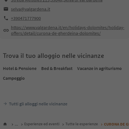
selva@valgardena.it
+390471777900
https://www.valgardena.it/en/holidays-dolomites/holiday-
offers/detail/curona-de-gherdeina-dolomites/
Trova il tuo alloggio nelle vicinanze
Hotel & Pensione
Bed & Breakfast
Vacanze in agriturismo
Campeggio
Tutti gli alloggi nelle vicinanze
...
Esperienze ed eventi
Tutte le esperienze
CURONA DE GHE