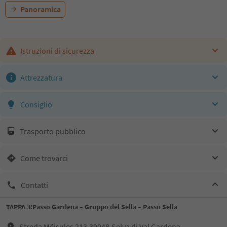
Panoramica
Istruzioni di sicurezza
Attrezzatura
Consiglio
Trasporto pubblico
Come trovarci
Contatti
TAPPA 3:Passo Gardena – Gruppo del Sella – Passo Sella
Streda Mëisules 213,39048,Selva di Val Gardena