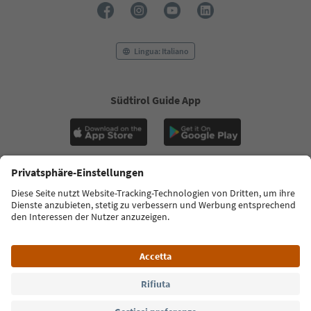
Lingua: Italiano
Südtirol Guide App
FAQ
Contatti
Press
MICE
Privacy Policy
Termini e condizioni
Crediti
Cookie Policy
Film commission
Chi siamo
Dichiarazione di accessibilità
Alto Adige B2B
© 2026 IDM Südtirol