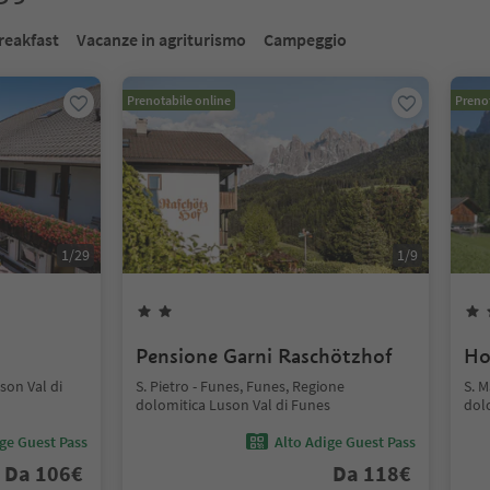
reakfast
Vacanze in agriturismo
Campeggio
Prenotabile online
Prenot
1
/
29
1
/
9
Pensione Garni Raschötzhof
Ho
son Val di
S. Pietro - Funes, Funes, Regione
S. 
dolomitica Luson Val di Funes
dol
ige Guest Pass
Alto Adige Guest Pass
Da
106
€
Da
118
€