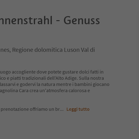
nnenstrahl - Genuss
unes, Regione dolomitica Luson Val di
 luogo accogliente dove potete gustare dolci fatti in
co e piatti tradizionali dell'Alto Adige. Sulla nostra
ilassarvi e godervi la natura mentre i bambini giocano
 cagnolina Cara crea un'atmosfera calorosa e
su prenotazione offriamo un br
...
Leggi tutto