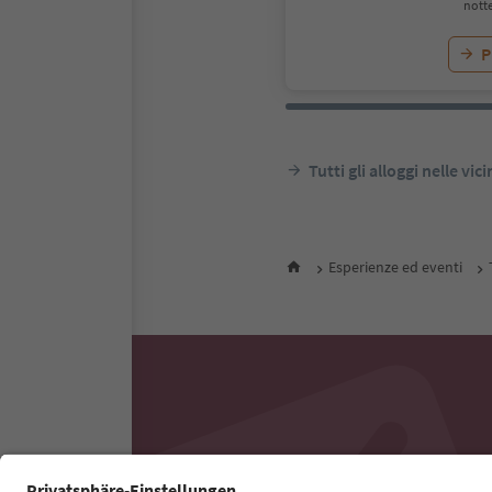
notte
P
Tutti gli alloggi nelle vic
Esperienze ed eventi