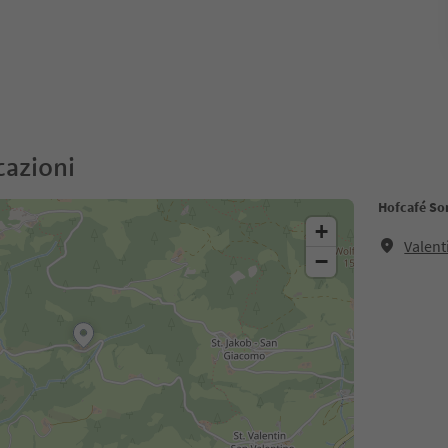
cazioni
Hofcafé So
+
Valent
−