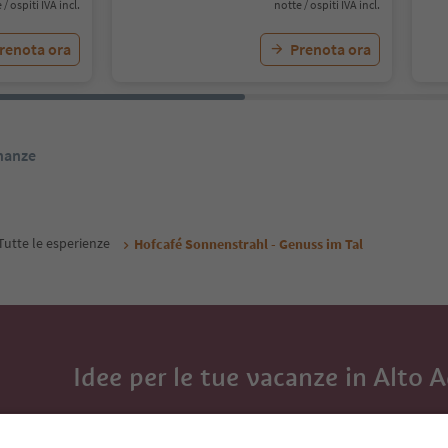
 / ospiti IVA incl.
notte / ospiti IVA incl.
renota ora
Prenota ora
inanze
Tutte le esperienze
Hofcafé Sonnenstrahl - Genuss im Tal
Idee per le tue vacanze in Alto 
Con la newsletter dell’Alto Adige ricevi consigli per l
eventi da non perdere e ricette tipiche.