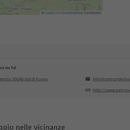
Leaflet
|
©
OpenStreetMap
Contributors
ss im Tal
lentin,39040,Val di Funes
info@petrunderho
http://www.petru
oggio nelle vicinanze