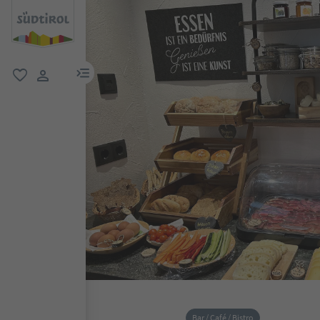
menu link
favoriti
user link
Bar / Café / Bistro