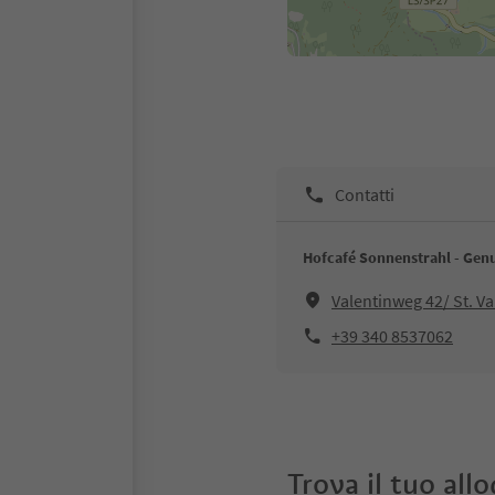
Contatti
Hofcafé Sonnenstrahl - Genu
Valentinweg 42/ St. Va
+39 340 8537062
Trova il tuo all