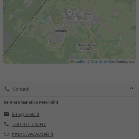
Leaflet
|
©
OpenStreetMap
Contributors
Contatti
Sentiero tematico Peterbühl
info@voels.it
+39 0471 725047
https://www.voels.it