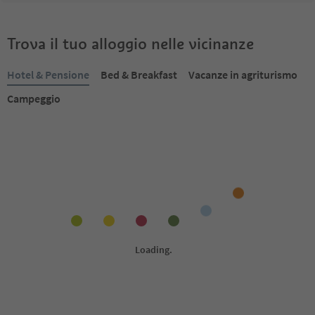
Trova il tuo alloggio nelle vicinanze
Hotel & Pensione
Bed & Breakfast
Vacanze in agriturismo
Campeggio
Prenotabile online
Prenotabile online
1
/
9
Pension Fellis
Romantik Hotel Tu