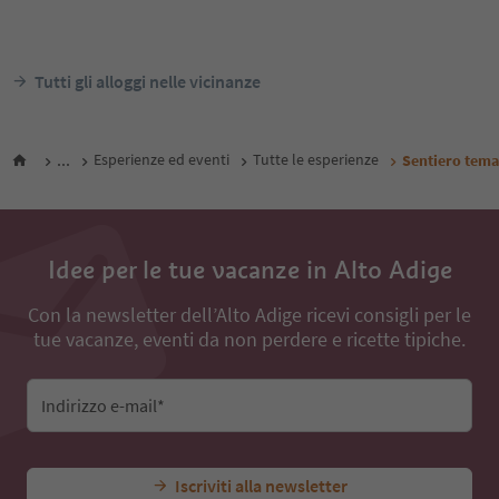
Fiè, Fiè allo Sciliar, Regione dolomitica
Fiè, Fiè allo Sciliar, Regio
Alpe di Siusi
Alpe di Siusi
Alto Adi
Da
106
€
notte / ospiti IVA incl.
notte /
Tutti gli alloggi nelle vicinanze
...
Esperienze ed eventi
Tutte le esperienze
Sentiero tema
Idee per le tue vacanze in Alto Adige
Con la newsletter dell’Alto Adige ricevi consigli per le