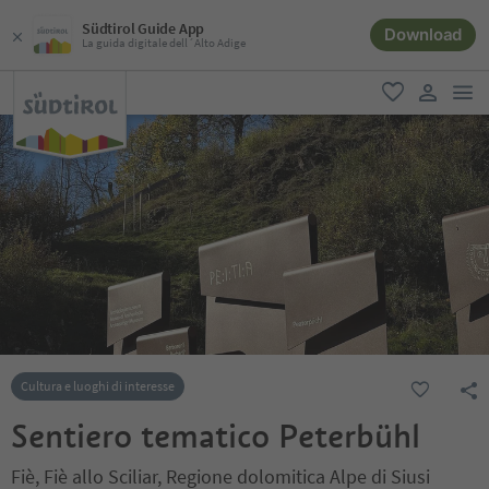
Südtirol Guide App
Download
La guida digitale dell´Alto Adige
men
favoriti
user lin
Cultura e luoghi di interesse
Sentiero tematico Peterbühl
Fiè, Fiè allo Sciliar, Regione dolomitica Alpe di Siusi