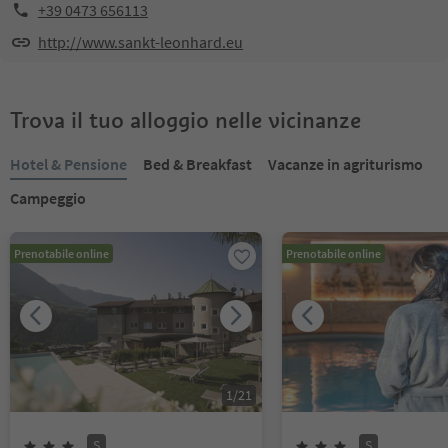
+39 0473 656113
http://www.sankt-leonhard.eu
Trova il tuo alloggio nelle vicinanze
Hotel & Pensione
Bed & Breakfast
Vacanze in agriturismo
Campeggio
Prenotabile online
Prenotabile online
1
/
21
S
S