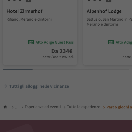
Hotel Zirmerhof
Alpenhof Lodge
Rifiano, Merano e dintorni
Saltusio, San Martino in Pa
Merano e dintorni
Alto Adige Guest Pass
Alto Adi
Da
234
€
notte / ospiti IVA incl.
notte /
Tutti gli alloggi nelle vicinanze
...
Esperienze ed eventi
Tutte le esperienze
Parco giochi a