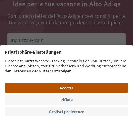
Idee per le tue vacanze in Alto Adige
Con la newsletter dell’Alto Adige ricevi consigli per le
tue vacanze, eventi da non perdere e ricette tipiche.
Indirizzo e-mail*
Iscriviti alla newsletter
Lingua: Italiano