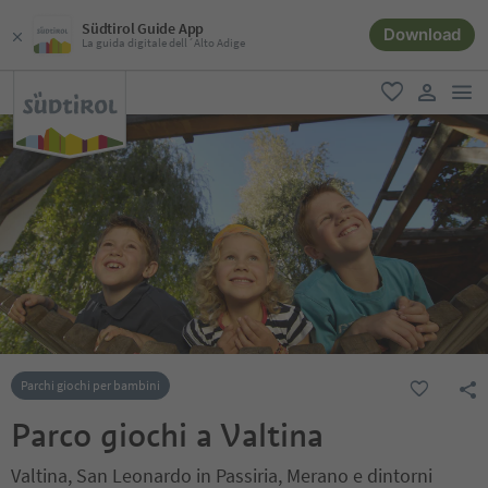
Südtirol Guide App
Download
La guida digitale dell´Alto Adige
men
favoriti
user lin
Parchi giochi per bambini
Parco giochi a Valtina
Valtina, San Leonardo in Passiria, Merano e dintorni