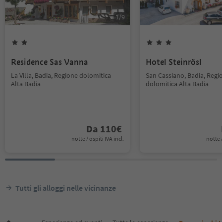
1
/
9
Residence Sas Vanna
Hotel Steinrösl
La Villa, Badia, Regione dolomitica
San Cassiano, Badia, Regi
Alta Badia
dolomitica Alta Badia
Da
110
€
notte / ospiti IVA incl.
notte /
Tutti gli alloggi nelle vicinanze