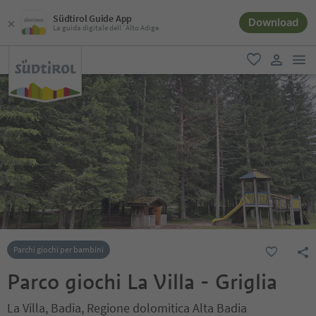
Südtirol Guide App
Download
La guida digitale dell´Alto Adige
men
favoriti
user lin
Parchi giochi per bambini
Parco giochi La Villa - Griglia
La Villa, Badia, Regione dolomitica Alta Badia