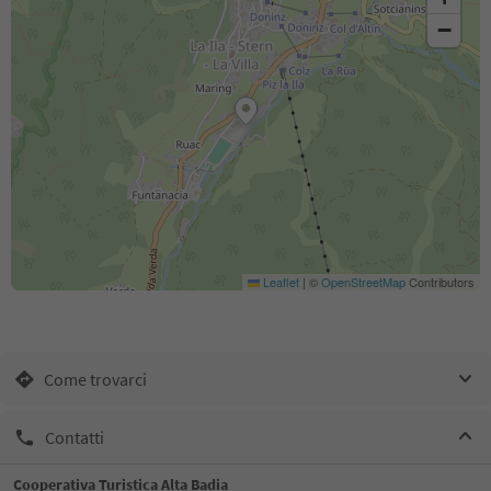
−
Leaflet
|
©
OpenStreetMap
Contributors
Come trovarci
Contatti
Cooperativa Turistica Alta Badia