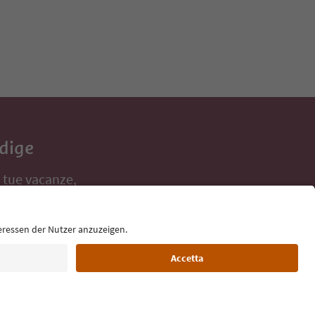
Adige
e tue vacanze,