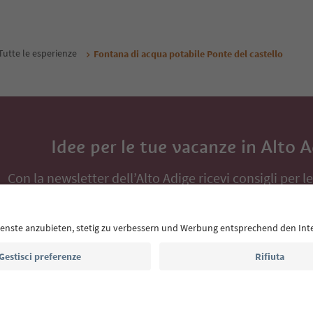
Tutte le esperienze
Fontana di acqua potabile Ponte del castello
Idee per le tue vacanze in Alto 
Con la newsletter dell’Alto Adige ricevi consigli per l
eventi da non perdere e ricette tipiche.
Indirizzo e-mail*
Iscriviti alla newsletter