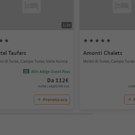
1
/
26
tel Taufers
Amonti Chalets
ni di Tures, Campo Tures, Valle Aurina
Molini di Tures, Campo Tures,
Alto Adige Guest Pass
Da
112
€
notte / ospiti IVA incl.
nott
Prenota ora