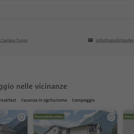
32,Campo Tures
info@sandintaufer
oggio nelle vicinanze
reakfast
Vacanze in agriturismo
Campeggio
Prenotabile online
Prenot