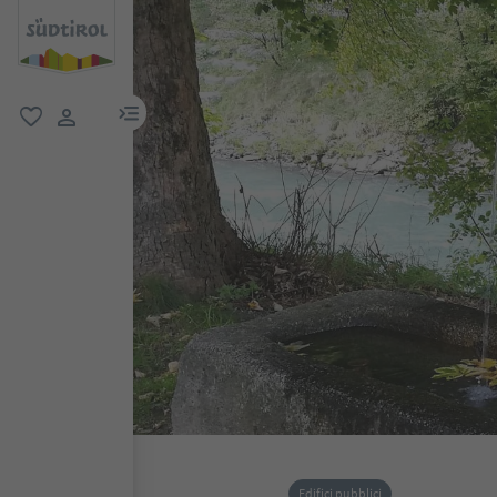
menu link
favoriti
user link
Edifici pubblici