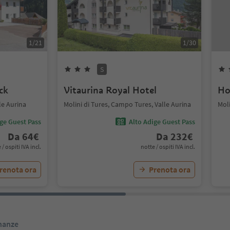
1
/
21
1
/
30
S
ck
Vitaurina Royal Hotel
Ho
le Aurina
Molini di Tures, Campo Tures, Valle Aurina
Moli
ige Guest Pass
Alto Adige Guest Pass
Da
64
€
Da
232
€
 / ospiti IVA incl.
notte / ospiti IVA incl.
renota ora
Prenota ora
inanze