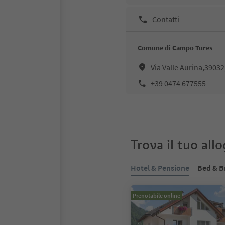
Contatti
Comune di Campo Tures
Via Valle Aurina,390
+39 0474 677555
Trova il tuo all
Hotel & Pensione
Bed & B
Prenotabile online