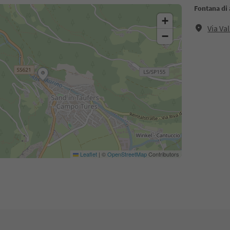
Fontana di 
+
Via Va
−
Leaflet
|
©
OpenStreetMap
Contributors