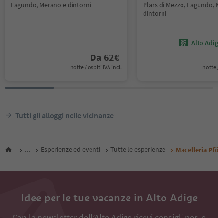
Lagundo, Merano e dintorni
Plars di Mezzo, Lagundo,
dintorni
Alto Adi
Da
62
€
notte / ospiti IVA incl.
notte /
Tutti gli alloggi nelle vicinanze
...
Esperienze ed eventi
Tutte le esperienze
Macelleria Pf
Idee per le tue vacanze in Alto Adige
Con la newsletter dell’Alto Adige ricevi consigli per le