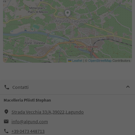
Leaflet
|
©
OpenStreetMap
Contributors
Contatti
Macelleria Pföstl Stephan
Strada Vecchia 33/A,39022,Lagundo
info@algund.com
+39 0473 448713