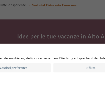
Tutte le esperienze
Bio-Hotel Ristorante Panorama
Idee per le tue vacanze in Alto 
Con la newsletter dell’Alto Adige ricevi consigli per l
eventi da non perdere e ricette tipiche.
Indirizzo e-mail*
Iscriviti alla newsletter