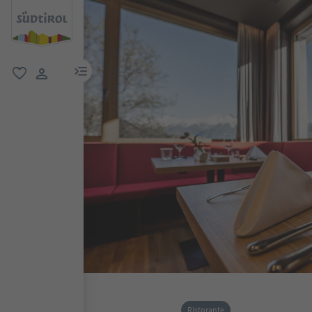
menu link
favoriti
user link
Ristorante