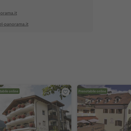
orama.it
el-panorama.it
abile online
Prenotabile online