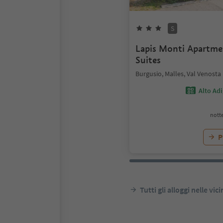
S
Lapis Monti Apartm
Suites
Burgusio, Malles, Val Venosta
Alto Ad
notte
P
Tutti gli alloggi nelle vic