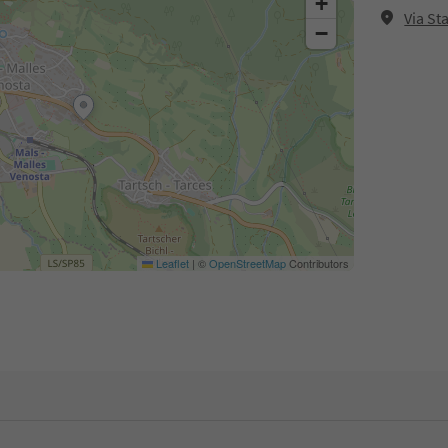
+
Via St
−
Leaflet
|
©
OpenStreetMap
Contributors