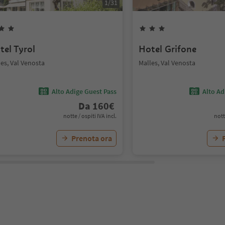
1
/
31
tel Tyrol
Hotel Grifone
es, Val Venosta
Malles, Val Venosta
Alto Adige Guest Pass
Alto Ad
Da
160
€
notte / ospiti IVA incl.
nott
Prenota ora