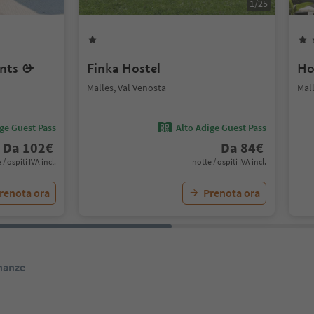
1
/
25
ents &
Finka Hostel
Ho
Malles, Val Venosta
Mall
ige Guest Pass
Alto Adige Guest Pass
Da
102
€
Da
84
€
 / ospiti IVA incl.
notte / ospiti IVA incl.
renota ora
Prenota ora
inanze