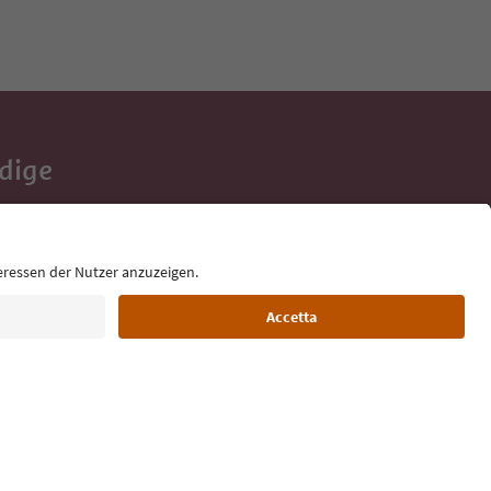
Adige
e tue vacanze,