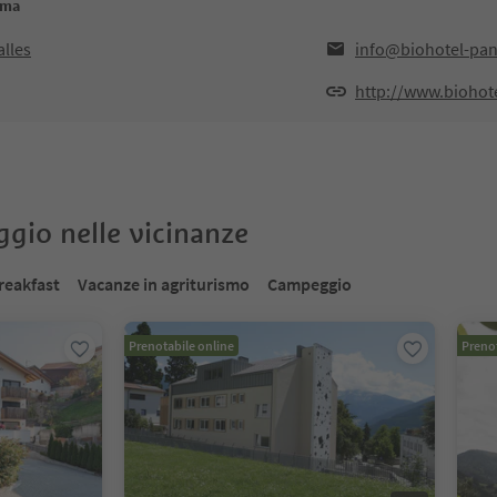
ama
alles
info@biohotel-pan
http://www.biohot
oggio nelle vicinanze
reakfast
Vacanze in agriturismo
Campeggio
Prenotabile online
Prenot