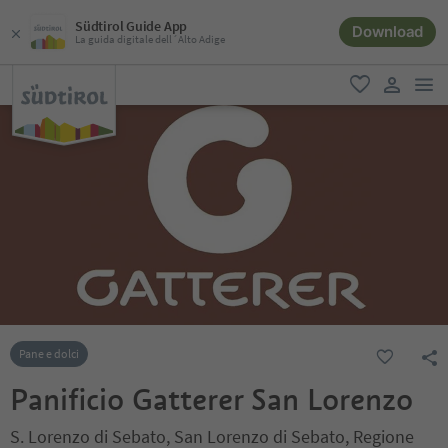
Südtirol Guide App
Download
La guida digitale dell´Alto Adige
men
favoriti
user lin
Pane e dolci
Panificio Gatterer San Lorenzo
S. Lorenzo di Sebato, San Lorenzo di Sebato, Regione