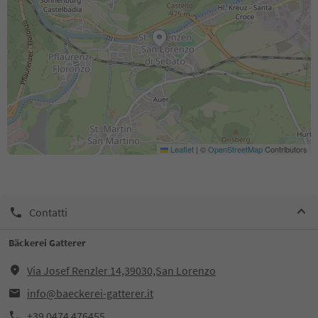
Leaflet
|
©
OpenStreetMap
Contributors
Contatti
Bäckerei Gatterer
Via Josef Renzler 14,39030,San Lorenzo
info@baeckerei-gatterer.it
+39 0474 476455