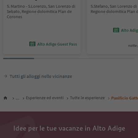
S. Martino - S.Lorenzo, San Lorenzo di
S.Stefano, San Lorenzo di
Sebato, Regione dolomitica Plan de
Regione dolomitica Plan 
Corones
Alto Adi
Alto Adige Guest Pass
notte /
Tutti gli alloggi nelle vicinanze
...
Esperienze ed eventi
Tutte le esperienze
Panificio Gat
Idee per le tue vacanze in Alto Adige