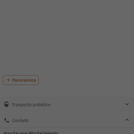
Panoramica
Trasporto pubblico
Contatti
Area Vacanze Alta Val Venosta