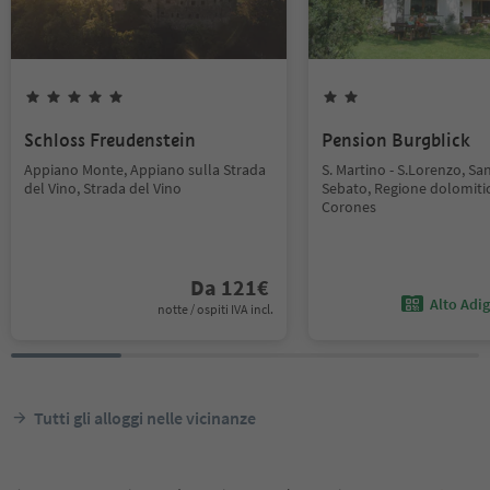
Schloss Freudenstein
Pension Burgblick
Appiano Monte, Appiano sulla Strada
S. Martino - S.Lorenzo, Sa
del Vino, Strada del Vino
Sebato, Regione dolomiti
Corones
Da
121
€
Alto Adi
notte / ospiti IVA incl.
Tutti gli alloggi nelle vicinanze