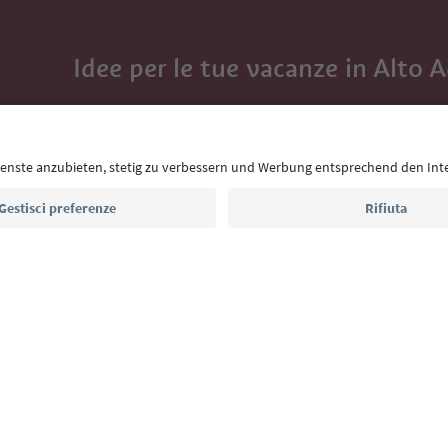
Idee per le tue vacanze in Alto 
Con la newsletter dell’Alto Adige ricevi consigli per l
eventi da non perdere e ricette tipiche.
Indirizzo e-mail*
Iscriviti alla newsletter