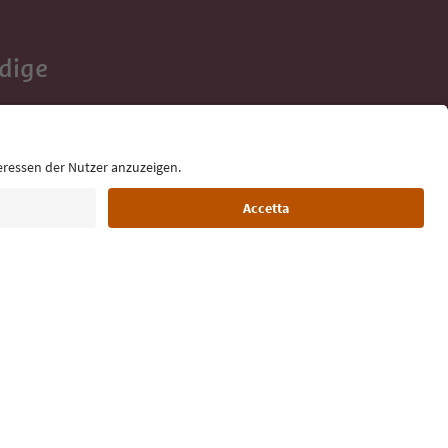
Adige
e tue vacanze,