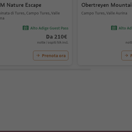
M Nature Escape
Obertreyen Mountai
inata di Tures, Campo Tures, Valle
Campo Tures, Valle Aurina
ina
Alto Adige Guest Pass
Alto Ad
Da
210
€
notte / ospiti IVA incl.
nott
Prenota ora