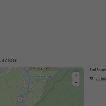
cazioni
Engl Faleg
+
Via in
−