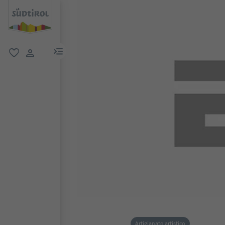
menu link
favoriti
user link
Artigianato artistico