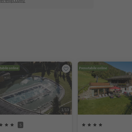
rei-engl.com/
abile online
Prenotabile online
1
/
13
S