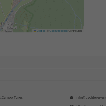
Leaflet
|
©
OpenStreetMap
Contributors
32,Campo Tures
info@tischlerei-en