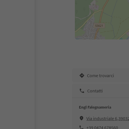
Come trovarci
Contatti
Engl Falegnameria
Via industriale 6,390
+39 0474 678560