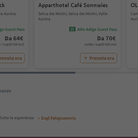
ck
Apparthotel Café Sonnwies
OL
le Aurina
Selva die Molini, Selva dei Molini, Valle
Cam
Aurina
Aur
ige Guest Pass
Alto Adige Guest Pass
Da
64
€
Da
70
€
 / ospiti IVA incl.
notte / ospiti IVA incl.
renota ora
Prenota ora
inanze
Tutte le esperienze
Engl Falegnameria