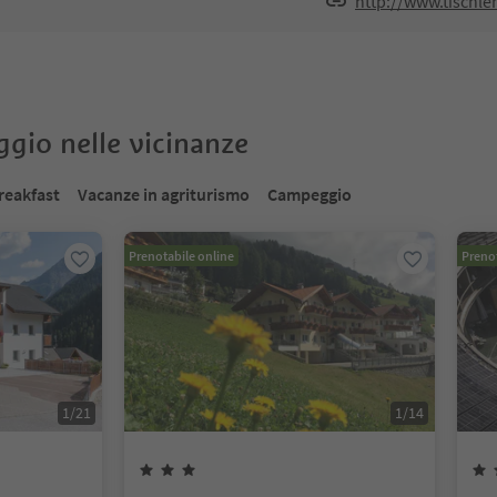
http://www.tischle
oggio nelle vicinanze
reakfast
Vacanze in agriturismo
Campeggio
Prenotabile online
Prenot
1
/
21
1
/
14