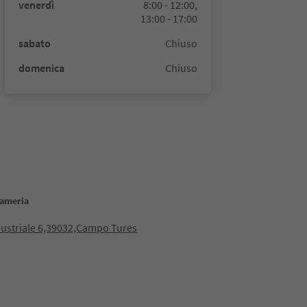
venerdì
8:00 - 12:00,
13:00 - 17:00
sabato
Chiuso
domenica
Chiuso
nameria
dustriale 6,39032,Campo Tures