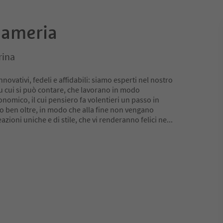
nameria
rina
 innovativi, fedeli e affidabili: siamo esperti nel nostro
 cui si può contare, che lavorano in modo
onomico, il cui pensiero fa volentieri un passo in
no ben oltre, in modo che alla fine non vengano
eazioni uniche e di stile, che vi renderanno felici ne
...