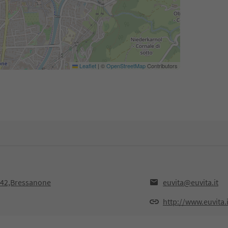
Leaflet
|
©
OpenStreetMap
Contributors
9042,Bressanone
euvita@euvita.it
http://www.euvita.i