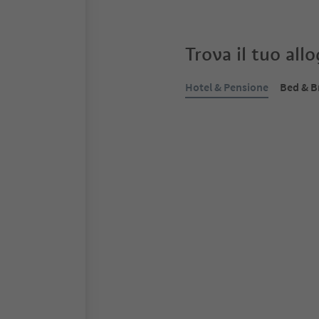
Trova il tuo all
Hotel & Pensione
Bed & B
Prenotabile online
Residence Alpenrose
S. Andrea, Bressanone, Bress