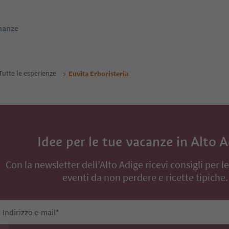
ige Guest Pass
Alto Adige Guest Pass
Da
90
€
Da
118
€
 / ospiti IVA incl.
notte / ospiti IVA incl.
renota ora
Prenota ora
inanze
Tutte le esperienze
Euvita Erboristeria