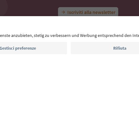
Idee per le tue vacanze in Alto 
Con la newsletter dell’Alto Adige ricevi consigli per l
eventi da non perdere e ricette tipiche.
Indirizzo e-mail*
Iscriviti alla newsletter