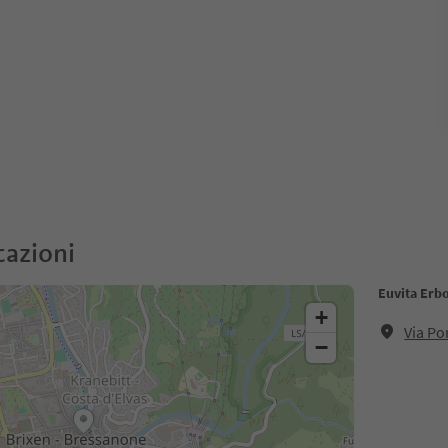
cazioni
Euvita Erbo
+
Via Po
−