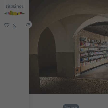
menu link
favoriti
user link
Drogherie