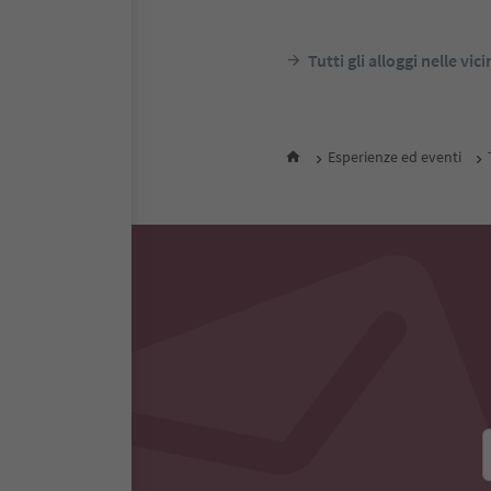
dintorni
Alto Ad
notte
P
Tutti gli alloggi nelle vic
Esperienze ed eventi