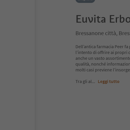
Euvita Erbo
Bressanone città, Bre
Dell’antica farmacia Peer fa 
l’intento di offrire ai propri
anche un vasto assortimento d
qualità, nonché informazioni 
molti casi previene l’insorge
Tra gli al
...
Leggi tutto