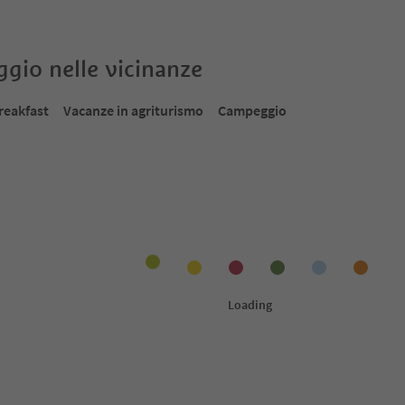
oggio nelle vicinanze
reakfast
Vacanze in agriturismo
Campeggio
Prenotabile online
Prenot
1
/
18
1
/
27
Albergo Jägerheim
Ho
anone e
Plose, Bressanone, Bressanone e dintorni
Var