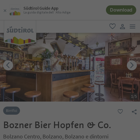
Südtirol Guide App
Download
La guida digitale dell´Alto Adige
men
favoriti
user lin
1
/
5
Birrifici
Bozner Bier Hopfen & Co.
Bolzano Centro, Bolzano, Bolzano e dintorni