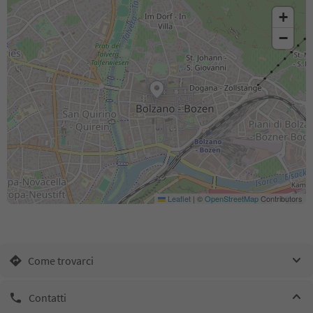
+
−
Leaflet
|
©
OpenStreetMap
Contributors
Come trovarci
Contatti