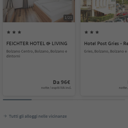
1
/
21
FEICHTER HOTEL & LIVING
Hotel Post Gries - R
Bolzano Centro, Bolzano, Bolzano e
Gries, Bolzano, Bolzano e 
dintorni
Da
96
€
notte / ospiti IVA incl.
notte /
Tutti gli alloggi nelle vicinanze