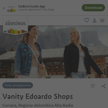
Südtirol Guide App
Download
La guida digitale dell´Alto Adige
men
favoriti
user lin
Moda, abbigliamento
Vanity Edoardo Shops
Corvara, Regione dolomitica Alta Badia