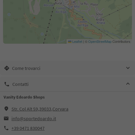
Leaflet
|
©
OpenStreetMap
Contributors
Come trovarci
Contatti
Vanity Edoardo Shops
Str. Col Alt 59,39033,Corvara
info@sportedoardo.it
+39 0471 830047