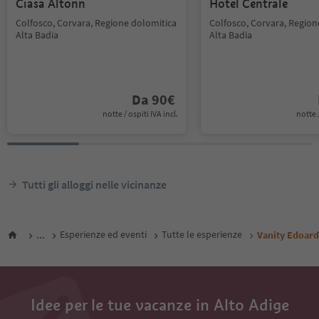
Ciasa Altonn
Hotel Centrale
Colfosco, Corvara, Regione dolomitica
Colfosco, Corvara, Region
Alta Badia
Alta Badia
Da
90
€
notte / ospiti IVA incl.
notte /
Tutti gli alloggi nelle vicinanze
...
Esperienze ed eventi
Tutte le esperienze
Vanity Edoar
Idee per le tue vacanze in Alto Adige