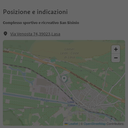
Posizione e indicazioni
Complesso sportivo e ricreativo San Sisinio
Via Venosta 74,39023,Lasa
+
−
Leaflet
|
©
OpenStreetMap
Contributors