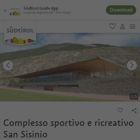
Südtirol Guide App
Download
La guida digitale dell´Alto Adige
men
favoriti
user lin
1
/
5
Complesso sportivo e ricreativo
San Sisinio