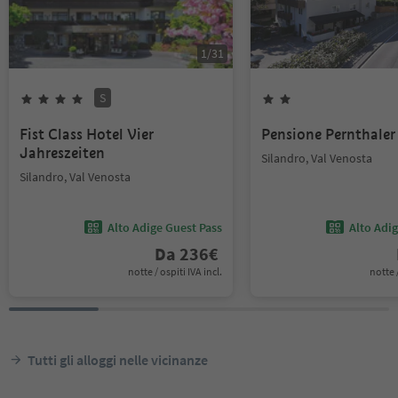
1
/
31
S
Fist Class Hotel Vier
Pensione Pernthaler
Jahreszeiten
Silandro, Val Venosta
Silandro, Val Venosta
Alto Adige Guest Pass
Alto Adi
Da
236
€
notte / ospiti IVA incl.
notte /
Tutti gli alloggi nelle vicinanze