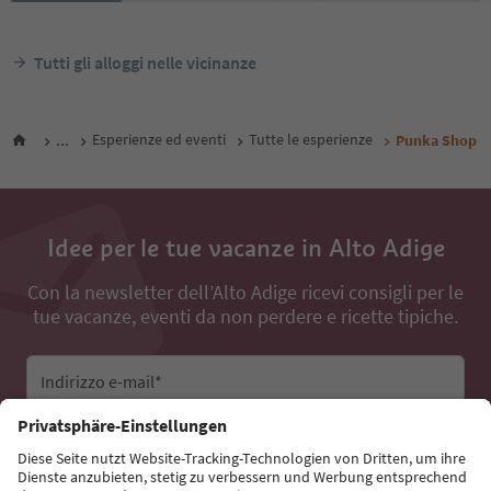
Tutti gli alloggi nelle vicinanze
...
Esperienze ed eventi
Tutte le esperienze
Punka Shop
Idee per le tue vacanze in Alto Adige
Con la newsletter dell’Alto Adige ricevi consigli per le
tue vacanze, eventi da non perdere e ricette tipiche.
Indirizzo e-mail*
Iscriviti alla newsletter