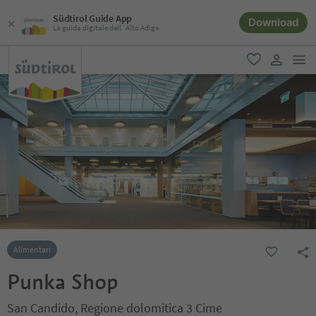
Südtirol Guide App
Download
La guida digitale dell´Alto Adige
men
favoriti
user lin
Alimentari
Punka Shop
San Candido, Regione dolomitica 3 Cime