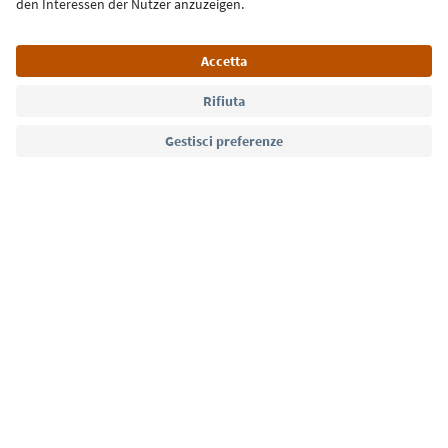
Lingua: Italiano
Südtirol Guide App
FAQ
Contatti
Press
MICE
Privacy Policy
Termini e condizioni
Crediti
Cookie Policy
Film commission
Chi siamo
Dichiarazione di accessibilità