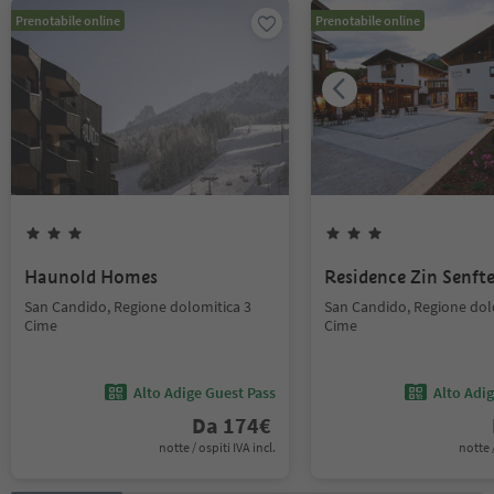
Prenotabile online
Prenotabile online
Haunold Homes
Residence Zin Senfte
San Candido, Regione dolomitica 3
San Candido, Regione dol
Cime
Cime
Alto Adige Guest Pass
Alto Adi
Da
174
€
notte / ospiti IVA incl.
notte /